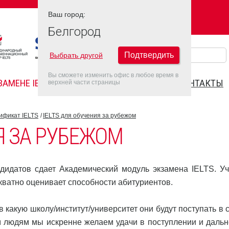
Ваш город:
Ваш город:
БЕЛГОРОД
Белгород
Подтвердить
Выбрать другой
Вы сможете изменить офис в любое время в
ЗАМЕНЕ IELTS
FAQ
ДАТЫ IELTS 2022
КОНТАКТЫ
верхней части страницы
ификат IELTS
IELTS для обучения за рубежом
Я ЗА РУБЕЖОМ
ндидатов сдает Академический модуль экзамена IELTS. У
екватно оценивает способности абитуриентов.
в какую школу/институт/университет они будут поступать в 
им людям мы искренне желаем удачи в поступлении и даль