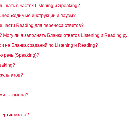
ышать в частях Listening и Speaking?
сь необходимые инструкции и паузы?
е части Reading для переноса ответов?
 Могу ли я заполнять Бланки ответов Listening и Reading р
си на Бланках заданий по Listening и Reading?
ю речь (Speaking)?
eaking?
езультатов?
ами экзамена?
о сертификата?