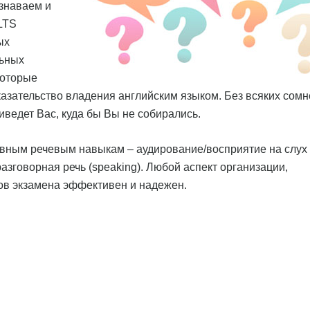
изнаваем и
LTS
ых
льных
которые
казательство владения английским языком. Без всяких сомн
иведет Вас, куда бы Вы не собирались.
овным речевым навыкам – аудирование/восприятие на слух
 и разговорная речь (speaking). Любой аспект организации,
ов экзамена эффективен и надежен.