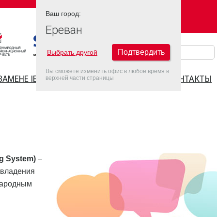
Ваш город:
Ваш город:
ЕРЕВАН
Ереван
Подтвердить
Выбрать другой
Вы сможете изменить офис в любое время в
ЗАМЕНЕ IELTS
FAQ
ДАТЫ IELTS 2026
КОНТАКТЫ
верхней части страницы
ng System)
–
 владения
народным