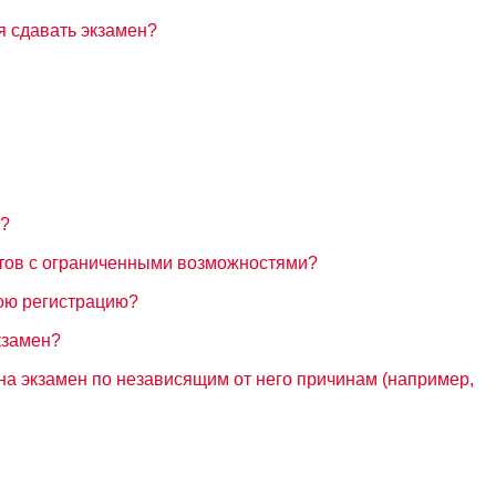
 я сдавать экзамен?
ь?
атов с ограниченными возможностями?
ою регистрацию?
кзамен?
 на экзамен по независящим от него причинам (например,