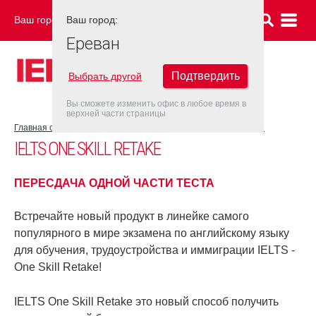
Ваш город:
Ваш город:
ЕРЕВАН
Ереван
Подтвердить
Выбрать другой
Вы сможете изменить офис в любое время в
верхней части страницы
Главная страница
Об экзамене IELTS
IELTS One Skill Retake
IELTS ONE SKILL RETAKE
ПЕРЕСДАЧА ОДНОЙ ЧАСТИ ТЕСТА
Встречайте новый продукт в линейке самого
популярного в мире экзамена по английскому языку
для обучения, трудоустройства и иммиграции IELTS -
One Skill Retake!
IELTS One Skill Retake это новый способ получить