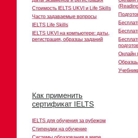
(Reading
Стоимость IELTS UKVI и Life Skills
Подгото
Часто задаваемые вопросы
Бесплат
IELTS Life Skills
Бесплат
IELTS UKVI на компьютере: даты,
регистрация, образцы заданий
Бесплат
подготов
Онлайн 
Образцы
Учебники
Как применить
сертификат IELTS
IELTS для обучения за рубежом
Стипендии на обучение
Системы образования в мире