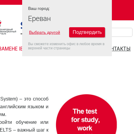
Ваш город:
Ваш город:
ЕРЕВАН
Ереван
Подтвердить
Выбрать другой
Вы сможете изменить офис в любое время в
ЗАМЕНЕ IELTS
FAQ
ДАТЫ IELTS 2026
КОНТАКТЫ
верхней части страницы
g System) – это способ
английским языком и
ям.
ройти обучение или
IELTS – важный шаг к