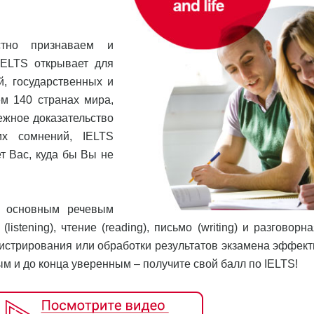
стно признаваем и
IELTS открывает для
, государственных и
м 140 странах мира,
ежное доказательство
их сомнений, IELTS
т Вас, куда бы Вы не
м основным речевым
istening), чтение (reading), письмо (writing) и разговорн
нистрирования или обработки результатов экзамена эффект
 и до конца уверенным – получите свой балл по IELTS!