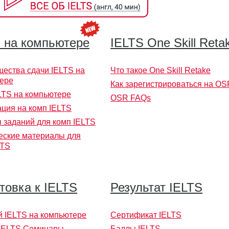
 на компьютере
IELTS One Skill Reta
ества сдачи IELTS на
Что такое One Skill Retake
ере
Как зарегистрироваться на OS
LTS на компьютере
OSR FAQs
ация на комп IELTS
 заданий для комп IELTS
еские материалы для
LTS
товка к IELTS
Результат IELTS
 IELTS на компьютере
Сертификат IELTS
IELTS Семинары
Баллы IELTS