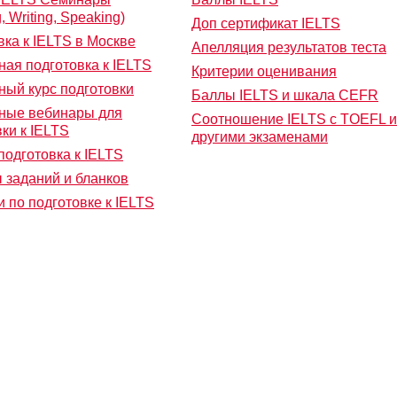
, Writing, Speaking)
Доп сертификат IELTS
вка к IELTS в Москве
Апелляция результатов теста
ная подготовка к IELTS
Критерии оценивания
ный курс подготовки
Баллы IELTS и шкала CEFR
ные вебинары для
Соотношение IELTS с TOEFL и
ки к IELTS
другими экзаменами
подготовка к IELTS
 заданий и бланков
 по подготовке к IELTS