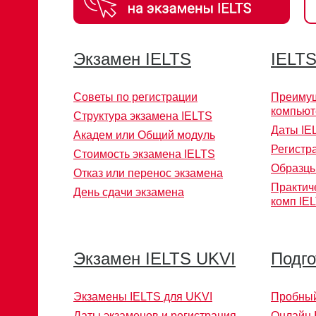
Экзамен IELTS
IELTS
Советы по регистрации
Преимущ
компьют
Структура экзамена IELTS
Даты IE
Академ или Общий модуль
Регистр
Стоимость экзамена IELTS
Образцы
Отказ или перенос экзамена
Практич
День сдачи экзамена
комп IE
Экзамен IELTS UKVI
Подго
Экзамены IELTS для UKVI
Пробный
Даты экзаменов и регистрация
Онлайн 