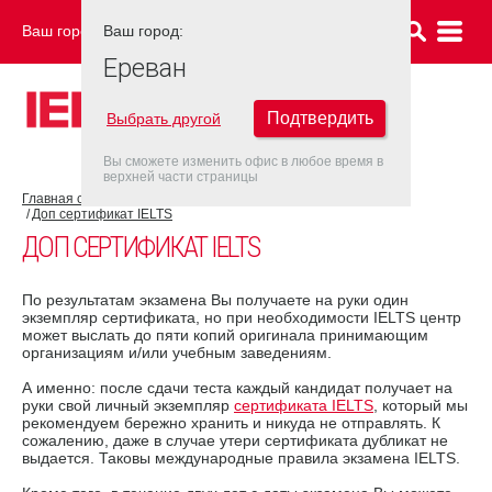
Ваш город:
Ваш город:
ЕРЕВАН
Ереван
Подтвердить
Выбрать другой
Вы сможете изменить офис в любое время в
верхней части страницы
Главная страница
Об экзамене IELTS
Результат IELTS
Доп сертификат IELTS
ДОП СЕРТИФИКАТ IELTS
По результатам экзамена Вы получаете на руки один
экземпляр сертификата, но при необходимости IELTS центр
может выслать до пяти копий оригинала принимающим
организациям и/или учебным заведениям.
А именно: после сдачи теста каждый кандидат получает на
руки свой личный экземпляр
сертификата IELTS
, который мы
рекомендуем бережно хранить и никуда не отправлять. К
сожалению, даже в случае утери сертификата дубликат не
выдается. Таковы международные правила экзамена IELTS.