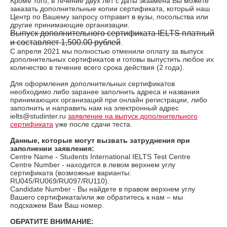
Кроме того, в течение двух лет с даты экзамена Вы можете
заказать дополнительные копии сертификата, который наш
Центр по Вашему запросу отправит в вузы, посольства или
другие принимающие организации.
Выпуск дополнительного сертификата IELTS платный
и составляет 1,500.00 рублей
.
С апреля 2021 мы полностью отменили оплату за выпуск
дополнительных сертификатов и готовы выпустить любое их
количество в течение всего срока действия (2 года).
Для оформления дополнительных сертификатов
необходимо либо заранее заполнить адреса и названия
принимающих организаций при онлайн регистрации, либо
заполнить и направить нам на электронный адрес
ielts@studinter.ru
заявление на выпуск дополнительного
сертификата
уже после сдачи теста.
Данные, которые могут вызвать затруднения при
заполнении заявления:
Сentre Name - Students International IELTS Test Centre
Centre Number - находится в левом верхнем углу
сертификата (возможные варианты:
RU045/RU069/RU097/RU110).
Candidate Number - Вы найдете в правом верхнем углу
Вашего сертификата/или же обратитесь к нам – мы
подскажем Вам Ваш номер.
ОБРАТИТЕ ВНИМАНИЕ: