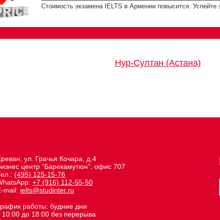
Стоимость экзамена IELTS в Армении повысится. Успейте 
Нур-Султан (Астана)
реван, ул. Грачья Кочара, д.4
Бизнес центр "Барекамутюн", офис 707
Тел.:
(495) 125-15-76
WhatsApp:
+7 (916) 112-55-50
-mail:
ielts@studinter.ru
График работы: будние дни
 10:00 до 18:00 без перерыва