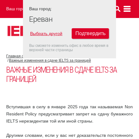
Ваш город:
Ваш город:
ЕРЕВАН
Ереван
Подтвердить
Выбрать другой
Вы сможете изменить офис в любое время в
верхней части страницы
Главная страница
Новости
Важные изменения в сдаче IELTS за границей
ВАЖНЫЕ ИЗМЕНЕНИЯ В СДАЧЕ IELTS ЗА
ГРАНИЦЕЙ
Вступившая в силу в январе 2025 года так называемая Non
Resident Policy предусматривает запрет на сдачу бумажного
IELTS нерезидентам той или иной страны.
Другими словами, если у вас нет доказательств постоянного