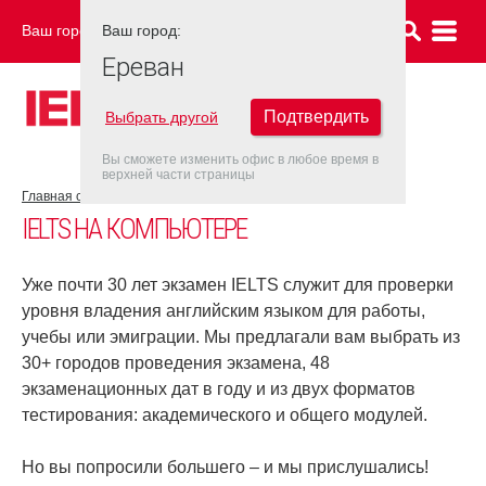
Ваш город:
Ваш город:
ЕРЕВАН
Ереван
Подтвердить
Выбрать другой
Вы сможете изменить офис в любое время в
верхней части страницы
Главная страница
Об экзамене IELTS
IELTS на компьютере
IELTS НА КОМПЬЮТЕРЕ
Уже почти 30 лет экзамен IELTS служит для проверки
уровня владения английским языком для работы,
учебы или эмиграции. Мы предлагали вам выбрать из
30+ городов проведения экзамена, 48
экзаменационных дат в году и из двух форматов
тестирования: академического и общего модулей.
Но вы попросили большего – и мы прислушались!