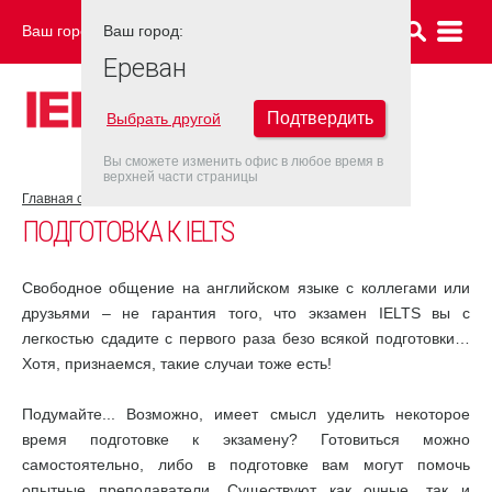
Ваш город:
Ваш город:
ЕРЕВАН
Ереван
Подтвердить
Выбрать другой
Вы сможете изменить офис в любое время в
верхней части страницы
Главная страница
Об экзамене IELTS
Подготовка к IELTS
ПОДГОТОВКА К IELTS
Свободное общение на английском языке с коллегами или
друзьями – не гарантия того, что экзамен IELTS вы с
легкостью сдадите с первого раза безо всякой подготовки…
Хотя, признаемся, такие случаи тоже есть!
Подумайте... Возможно, имеет смысл уделить некоторое
время подготовке к экзамену? Готовиться можно
самостоятельно, либо в подготовке вам могут помочь
опытные преподаватели. Существуют как очные, так и