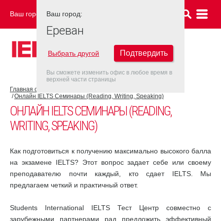
Ваш город:
Ваш город:
ЕРЕВАН
Ереван
Подтвердить
Выбрать другой
Вы сможете изменить офис в любое время в
верхней части страницы
Главная страница
Об экзамене IELTS
Подготовка к IELTS
Онлайн IELTS Семинары (Reading, Writing, Speaking)
ОНЛАЙН IELTS СЕМИНАРЫ (READING,
WRITING, SPEAKING)
Как подготовиться к получению максимально высокого балла
на экзамене IELTS? Этот вопрос задает себе или своему
преподавателю почти каждый, кто сдает IELTS. Мы
предлагаем четкий и практичный ответ.
Students International IELTS Тест Центр совместно с
зарубежными партнерами рад предложить эффективный