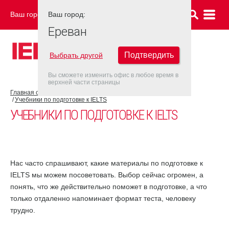
Ваш город:
Ваш город:
ЕРЕВАН
Ереван
Подтвердить
Выбрать другой
Вы сможете изменить офис в любое время в
верхней части страницы
Главная страница
Об экзамене IELTS
Подготовка к IELTS
Учебники по подготовке к IELTS
УЧЕБНИКИ ПО ПОДГОТОВКЕ К IELTS
Нас часто спрашивают, какие материалы по подготовке к
IELTS мы можем посоветовать. Выбор сейчас огромен, а
понять, что же действительно поможет в подготовке, а что
только отдаленно напоминает формат теста, человеку
трудно.