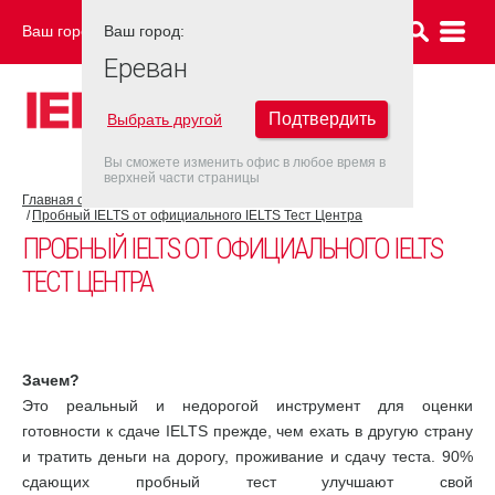
Ваш город:
Ваш город:
ЕРЕВАН
Ереван
Подтвердить
Выбрать другой
Вы сможете изменить офис в любое время в
верхней части страницы
Главная страница
Новости
Пробный IELTS от официального IELTS Тест Центра
ПРОБНЫЙ IELTS ОТ ОФИЦИАЛЬНОГО IELTS
ТЕСТ ЦЕНТРА
Зачем?
Это реальный и недорогой инструмент для оценки
готовности к сдаче IELTS прежде, чем ехать в другую страну
и тратить деньги на дорогу, проживание и сдачу теста. 90%
сдающих пробный тест улучшают свой