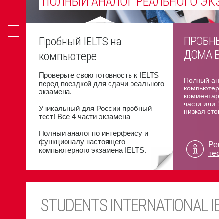
ПОЛНЫЙ АНАЛОГ РЕАЛЬНОГО ЭК
ПЕРЕСДАЧА ОДНОЙ ЧАСТИ ЭКЗА
ОФИЦИАЛЬНЫЙ ЦЕНТР IELTS В А
ЛЮБАЯ ДАТА, ЛЮБОЙ ЭКЗАМЕН
УЧЕБНЫМИ ЗАВЕДЕНИЯМИ В МИР
ПРОБНЫ
Пробный IELTS на
ДОМА В
компьютере
Проверьте свою готовность к IELTS
Полный ан
перед поездкой для сдачи реального
компьютер
экзамена.
комментар
части или 
Уникальный для России пробный
низкая сто
тест! Все 4 части экзамена.
Полный аналог по интерфейсу и
функционалу настоящего
Ре
компьютерного экзамена IELTS.
те
STUDENTS INTERNATIONAL I