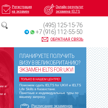
Регистрация
Онлайн-результат
на экзамен
экзамена IELTS
(495) 125-15-76
+7 (916) 112-55-50
ОБРАТНАЯ СВЯЗЬ
ПЛАНИРУЕТЕ ПОЛУЧИТЬ
ВИЗУ В ВЕЛИКОБРИТАНИЮ?
ЭКЗАМЕН IELTS FOR UKVI
ТОЛЬКО В НАШЕМ ЦЕНТРЕ!
Поможем сдать IELTS for UKVI и IELTS
ии и
Life Skills в Казахстане.
Пакетные и индивидуальные туры по
ом
и
вашему запросу.
в
Расписание экзаменов