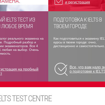
ЗАМЕНА.
МЕНА
РМЕНИИ
Е
и регистрация
Й IELTS ТЕСТ ИЗ
ПОДГОТОВКА К IELTS В
 ЛЮБОЕ ВРЕМЯ
ТВОЕМ ГОРОДЕ
алог реального экзамена на
Как подготовиться к экзамену IEL
е. Подробный разбор и
курсы в твоем городе: очно,
ии экзаменаторов. Все 4
дистанционно и самостоятельно.
1 любая на выбор. Очень
имость.
Все, что вам надо з
гистрация на пробный
о подготовке к IELT
ст
ELTS TEST CENTRE