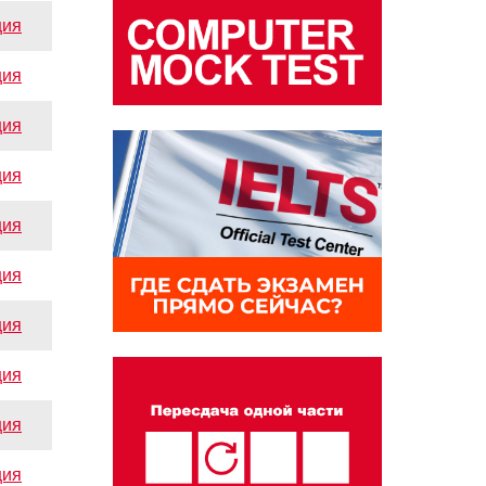
ция
ция
ция
ция
ция
ция
ция
ция
ция
ция