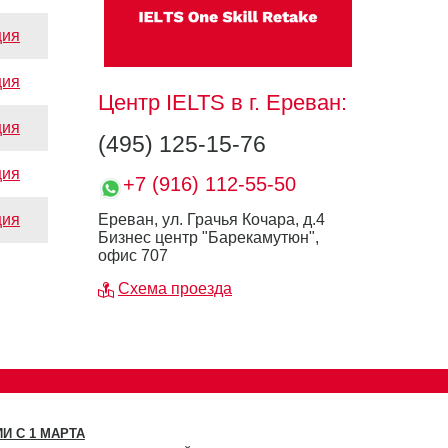
ция
ция
Центр IELTS в г. Ереван:
ция
(495) 125-15-76
ция
+7 (916) 112-55-50
ция
Ереван, ул. Грачья Кочара, д.4
Бизнес центр "Барекамутюн",
офис 707
Схема проезда
И С 1 МАРТА