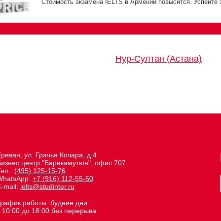
Стоимость экзамена IELTS в Армении повысится. Успейте 
Нур-Султан (Астана)
реван, ул. Грачья Кочара, д.4
Бизнес центр "Барекамутюн", офис 707
Тел.:
(495) 125-15-76
WhatsApp:
+7 (916) 112-55-50
-mail:
ielts@studinter.ru
График работы: будние дни
 10:00 до 18:00 без перерыва