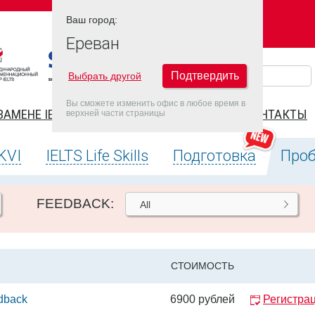
Ваш город:
Ваш город:
ЕРЕВАН
Ереван
Подтвердить
Выбрать другой
Вы сможете изменить офис в любое время в
ЗАМЕНЕ IELTS
FAQ
ДАТЫ IELTS 2026
КОНТАКТЫ
верхней части страницы
KVI
IELTS Life Skills
Подготовка
Проб
FEEDBACK:
All
СТОИМОСТЬ
edback
6900 рублей
Регистра