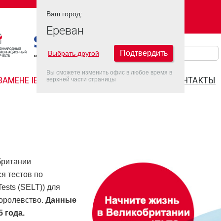
Ваш город:
Ваш город:
ЕРЕВАН
Ереван
Подтвердить
Выбрать другой
Вы сможете изменить офис в любое время в
ЗАМЕНЕ IELTS
FAQ
ДАТЫ IELTS 2026
КОНТАКТЫ
верхней части страницы
британии
я тестов по
ests (SELT)) для
оролевство.
Данные
 года.