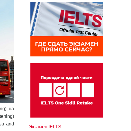
ng) на
tening)
sa and
Экзамен IELTS