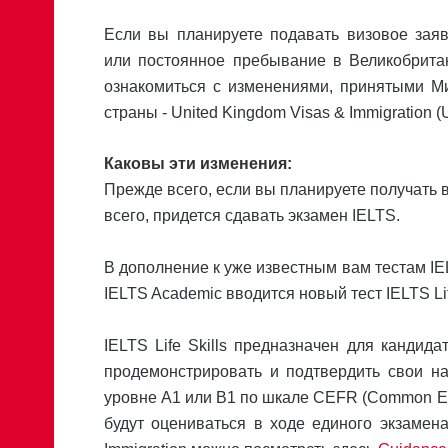
Если вы планируете подавать визовое зая
или постоянное пребывание в Великобрита
ознакомиться с изменениями, принятыми М
страны - United Kingdom Visas & Immigration (
Каковы эти изменения:
Прежде всего, если вы планируете получать в
всего, придется сдавать экзамен IELTS.
В дополнение к уже известным вам тестам IEL
IELTS Academic вводится новый тест IELTS Life
IELTS Life Skills предназначен для кандида
продемонстрировать и подтвердить свои нав
уровне А1 или В1 по шкале CEFR (Common Euro
будут оцениваться в ходе единого экзаме