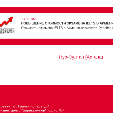
13.02.2026
ПОВЫШЕНИЕ СТОИМОСТИ ЭКЗАМЕНА IELTS В АРМЕНИ
Стоимость экзамена IELTS в Армении повысится. Успейте 
Нур-Султан (Астана)
реван, ул. Грачья Кочара, д.4
Бизнес центр "Барекамутюн", офис 707