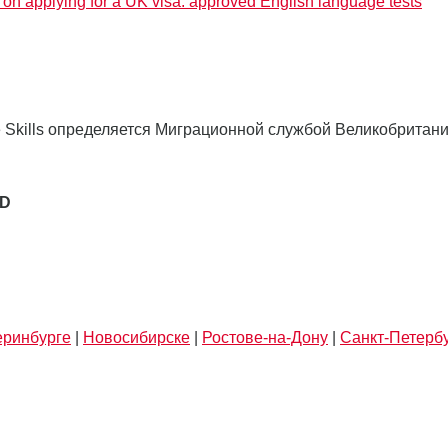
on applying for a UK visa: approved English language tests
e Skills определяется Миграционной службой Великобритани
SD
еринбурге
|
Новосибирске
|
Ростове-на-Дону
|
Санкт-Петерб