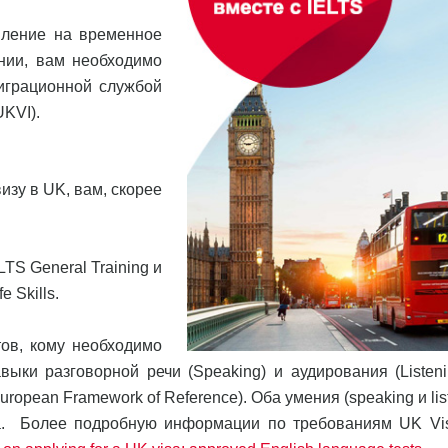
вление на временное
нии, вам необходимо
играционной службой
UKVI).
изу в UK, вам, скорее
TS General Training и
 Skills.
тов, кому необходимо
ыки разговорной речи (Speaking) и аудирования (Listeni
pean Framework of Reference). Оба умения (speaking и lis
на. Более подробную информации по требованиям UK Vi