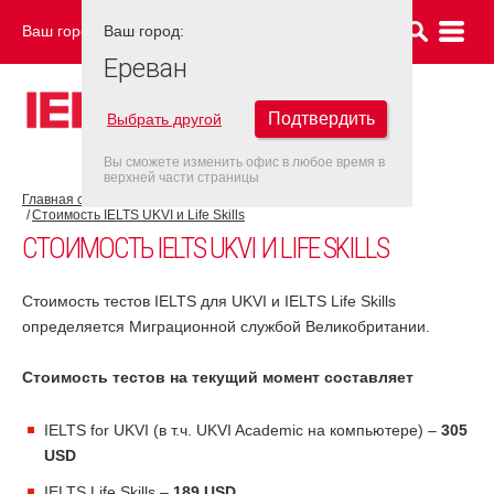
Ваш город:
Ваш город:
ЕРЕВАН
Ереван
Подтвердить
Выбрать другой
Вы сможете изменить офис в любое время в
верхней части страницы
Главная страница
Об экзамене IELTS
Экзамен IELTS UKVI
Стоимость IELTS UKVI и Life Skills
СТОИМОСТЬ IELTS UKVI И LIFE SKILLS
Стоимость тестов IELTS для UKVI и IELTS Life Skills
определяется Миграционной службой Великобритании.
Стоимость тестов на текущий момент составляет
IELTS for UKVI (в т.ч. UKVI Academic на компьютере) –
305
USD
IELTS Life Skills –
189 USD