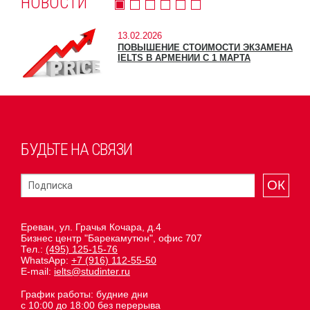
НОВОСТИ
13.02.2026
ПОВЫШЕНИЕ СТОИМОСТИ ЭКЗАМЕНА
IELTS В АРМЕНИИ С 1 МАРТА
БУДЬТЕ НА СВЯЗИ
ОК
Ереван, ул. Грачья Кочара, д.4
Бизнес центр "Барекамутюн", офис 707
Тел.:
(495) 125-15-76
WhatsApp:
+7 (916) 112-55-50
E-mail:
ielts@studinter.ru
График работы: будние дни
с 10:00 до 18:00 без перерыва