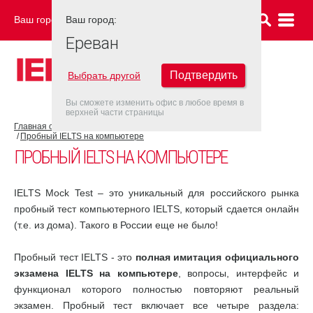
Ваш город:
Ваш город:
ЕРЕВАН
Ереван
Подтвердить
Выбрать другой
Вы сможете изменить офис в любое время в
верхней части страницы
Главная страница
Об экзамене IELTS
Подготовка к IELTS
Пробный IELTS на компьютере
ПРОБНЫЙ IELTS НА КОМПЬЮТЕРЕ
IELTS Mock Test – это уникальный для российского рынка
пробный тест компьютерного IELTS, который сдается онлайн
(т.е. из дома). Такого в России еще не было!
Пробный тест IELTS - это
полная имитация официального
экзамена IELTS на компьютере
, вопросы, интерфейс и
функционал которого полностью повторяют реальный
экзамен. Пробный тест включает все четыре раздела: