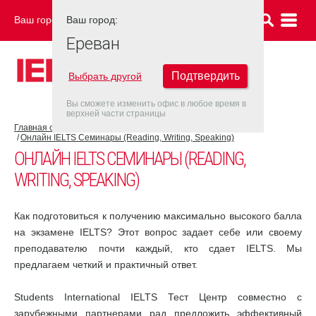
Ваш город:
Ваш город:
ЕРЕВАН
Ереван
Подтвердить
Выбрать другой
Вы сможете изменить офис в любое время в
верхней части страницы
Главная страница
Об экзамене IELTS
Подготовка к IELTS
Онлайн IELTS Семинары (Reading, Writing, Speaking)
ОНЛАЙН IELTS СЕМИНАРЫ (READING,
WRITING, SPEAKING)
Как подготовиться к получению максимально высокого балла
на экзамене IELTS? Этот вопрос задает себе или своему
преподавателю почти каждый, кто сдает IELTS. Мы
предлагаем четкий и практичный ответ.
Students International IELTS Тест Центр совместно с
зарубежными партнерами рад предложить эффективный