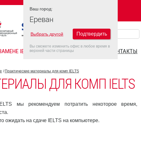
Ваш город:
Ваш город:
ЕРЕВАН
Ереван
Подтвердить
Выбрать другой
Вы сможете изменить офис в любое время в
ЗАМЕНЕ IELTS
FAQ
ДАТЫ IELTS 2026
КОНТАКТЫ
верхней части страницы
е
Практические материалы для комп IELTS
ЕРИАЛЫ ДЛЯ КОМП IELTS
ELTS мы рекомендуем потратить некоторое время,
ста.
о ожидать на сдаче IELTS на компьютере.