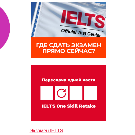
Экзамен IELTS