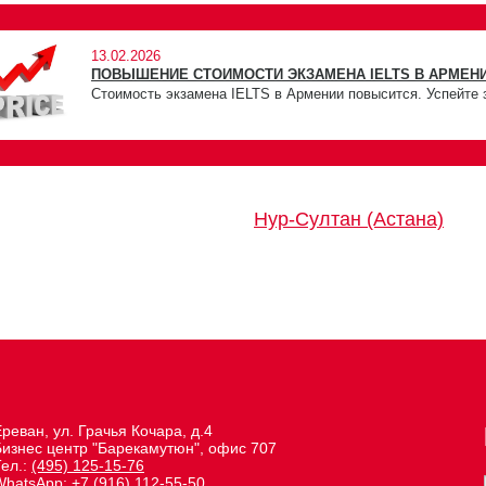
13.02.2026
ПОВЫШЕНИЕ СТОИМОСТИ ЭКЗАМЕНА IELTS В АРМЕНИ
Стоимость экзамена IELTS в Армении повысится. Успейте 
Нур-Султан (Астана)
реван, ул. Грачья Кочара, д.4
Бизнес центр "Барекамутюн", офис 707
Тел.:
(495) 125-15-76
WhatsApp:
+7 (916) 112-55-50