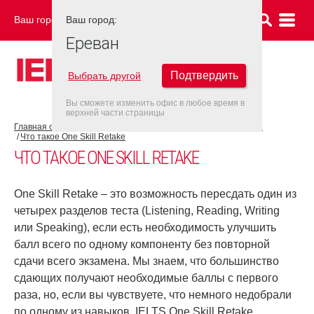
Ваш город:
Ваш город:
ЕРЕВАН
Ереван
Подтвердить
Выбрать другой
Вы сможете изменить офис в любое время в
верхней части страницы
Главная страница
Об экзамене IELTS
IELTS One Skill Retake
Что такое One Skill Retake
ЧТО ТАКОЕ ONE SKILL RETAKE
One Skill Retake – это возможность пересдать один из
четырех разделов теста (Listening, Reading, Writing
или Speaking), если есть необходимость улучшить
балл всего по одному компоненту без повторной
сдачи всего экзамена. Мы знаем, что большинство
сдающих получают необходимые баллы с первого
раза, но, если вы чувствуете, что немного недобрали
по одному из навыков, IELTS One Skill Retake