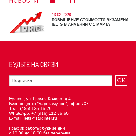
НОВОСТИ
13.02.2026
ПОВЫШЕНИЕ СТОИМОСТИ ЭКЗАМЕНА
IELTS В АРМЕНИИ С 1 МАРТА
БУДЬТЕ НА СВЯЗИ
ОК
Ереван, ул. Грачья Кочара, д.4
Бизнес центр "Барекамутюн", офис 707
Тел.:
(495) 125-15-76
WhatsApp:
+7 (916) 112-55-50
E-mail:
ielts@studinter.ru
График работы: будние дни
с 10:00 до 18:00 без перерыва