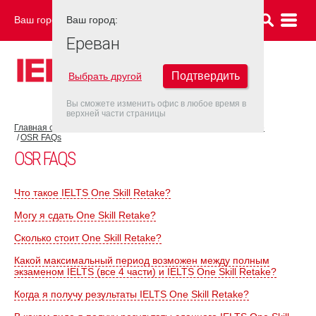
Ваш город:
Ваш город:
ЕРЕВАН
Ереван
Подтвердить
Выбрать другой
Вы сможете изменить офис в любое время в
верхней части страницы
Главная страница
Об экзамене IELTS
IELTS One Skill Retake
OSR FAQs
OSR FAQS
Что такое IELTS One Skill Retake?
Могу я сдать One Skill Retake?
Сколько стоит One Skill Retake?
Какой максимальный период возможен между полным
экзаменом IELTS (все 4 части) и IELTS One Skill Retake?
Когда я получу результаты IELTS One Skill Retake?