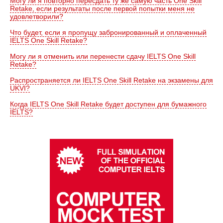
Могу ли я повторно пересдать ту же самую часть One Skill
Retake, если результаты после первой попытки меня не
удовлетворили?
Что будет, если я пропущу забронированный и оплаченный
IELTS One Skill Retake?
Могу ли я отменить или перенести сдачу IELTS One Skill
Retake?
Распространяется ли IELTS One Skill Retake на экзамены для
UKVI?
Когда IELTS One Skill Retake будет доступен для бумажного
IELTS?