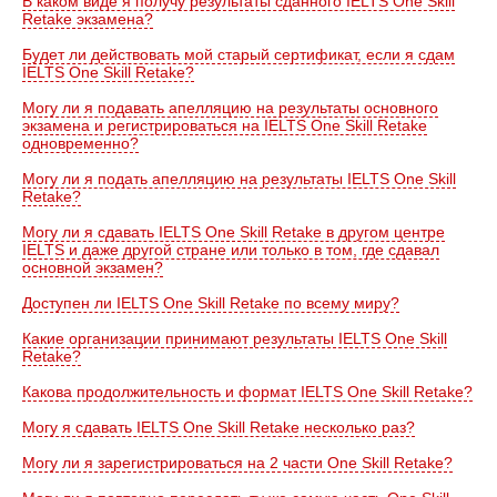
В каком виде я получу результаты сданного IELTS One Skill
Retake экзамена?
Будет ли действовать мой старый сертификат, если я сдам
IELTS One Skill Retake?
Могу ли я подавать апелляцию на результаты основного
экзамена и регистрироваться на IELTS One Skill Retake
одновременно?
Могу ли я подать апелляцию на результаты IELTS One Skill
Retake?
Могу ли я сдавать IELTS One Skill Retake в другом центре
IELTS и даже другой стране или только в том, где сдавал
основной экзамен?
Доступен ли IELTS One Skill Retake по всему миру?
Какие организации принимают результаты IELTS One Skill
Retake?
Какова продолжительность и формат IELTS One Skill Retake?
Могу я сдавать IELTS One Skill Retake несколько раз?
Могу ли я зарегистрироваться на 2 части One Skill Retake?