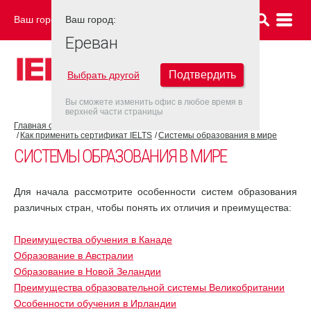
Ваш город:
Ваш город:
ЕРЕВАН
Ереван
Подтвердить
Выбрать другой
Вы сможете изменить офис в любое время в
верхней части страницы
Главная страница
Об экзамене IELTS
Как применить сертификат IELTS
Системы образования в мире
СИСТЕМЫ ОБРАЗОВАНИЯ В МИРЕ
Для начала рассмотрите особенности систем образования
различных стран, чтобы понять их отличия и преимущества:
Преимущества обучения в Канаде
Образование в Австралии
Образование в Новой Зеландии
Преимущества образовательной системы Великобритании
Особенности обучения в Ирландии