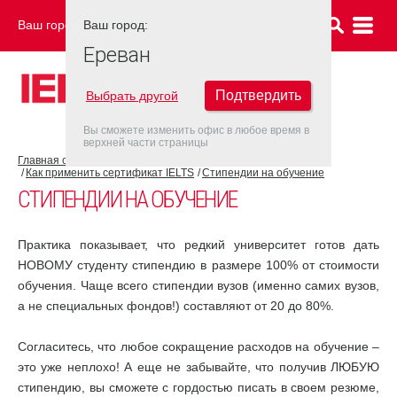
Ваш город:
Ваш город:
ЕРЕВАН
Ереван
Подтвердить
Выбрать другой
Вы сможете изменить офис в любое время в
верхней части страницы
Главная страница
Об экзамене IELTS
Как применить сертификат IELTS
Стипендии на обучение
СТИПЕНДИИ НА ОБУЧЕНИЕ
Практика показывает, что редкий университет готов дать
НОВОМУ студенту стипендию в размере 100% от стоимости
обучения. Чаще всего стипендии вузов (именно самих вузов,
а не специальных фондов!) составляют от 20 до 80%.
Согласитесь, что любое сокращение расходов на обучение –
это уже неплохо! А еще не забывайте, что получив ЛЮБУЮ
стипендию, вы сможете с гордостью писать в своем резюме,