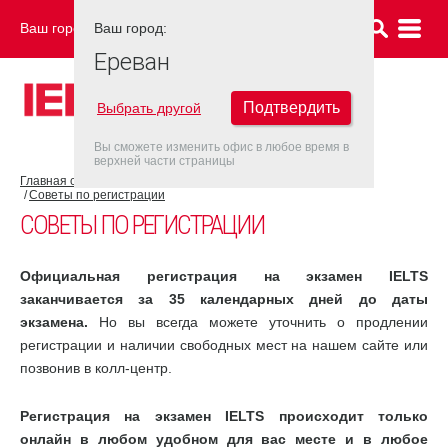
Ваш город:
Ваш город:
ЕРЕВАН
Ереван
Подтвердить
Выбрать другой
Вы сможете изменить офис в любое время в
верхней части страницы
Главная страница
Об экзамене IELTS
Экзамен IELTS
Советы по регистрации
СОВЕТЫ ПО РЕГИСТРАЦИИ
Официальная регистрация на экзамен IELTS
заканчивается за 35 календарных дней до даты
экзамена.
Но вы всегда можете уточнить о продлении
регистрации и наличии свободных мест на нашем сайте или
позвонив в колл-центр.
Регистрация на экзамен IELTS происходит только
онлайн в любом удобном для вас месте и в любое