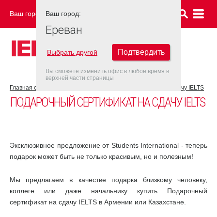
Ваш город:
Ваш город:
ЕРЕВАН
Ереван
Подтвердить
Выбрать другой
Вы сможете изменить офис в любое время в
верхней части страницы
Главная страница
Новости
Подарочный сертификат на сдачу IELTS
ПОДАРОЧНЫЙ СЕРТИФИКАТ НА СДАЧУ IELTS
Эксклюзивное предложение от Students International - теперь
подарок может быть не только красивым, но и полезным!
Мы предлагаем в качестве подарка близкому человеку,
коллеге или даже начальнику купить Подарочный
сертификат на сдачу IELTS в Армении или Казахстане.