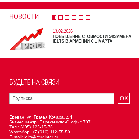
НОВОСТИ
13.02.2026
ПОВЫШЕНИЕ СТОИМОСТИ ЭКЗАМЕНА
IELTS В АРМЕНИИ С 1 МАРТА
БУДЬТЕ НА СВЯЗИ
ОК
Ереван, ул. Грачья Кочара, д.4
Бизнес центр "Барекамутюн", офис 707
Тел.:
(495) 125-15-76
WhatsApp:
+7 (916) 112-55-50
E-mail:
ielts@studinter.ru