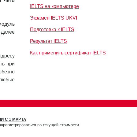
е чего
IELTS на компьютере
Экзамен IELTS UKVI
модуль
Подготовка к IELTS
 далее
Результат IELTS
Как применить сертификат IELTS
адресу
ть при
юбезно
 любые
И С 1 МАРТА
зарегистрироваться по текущей стоимости