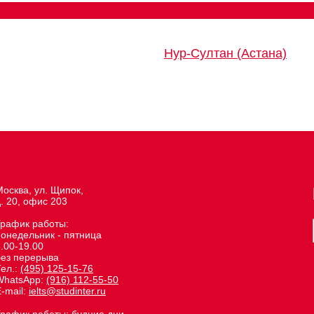
Нур-Султан (Астана)
осква, ул. Щипок,
. 20, офис 203
График работы:
понедельник - пятница
.00-19.00
без перерыва
Тел.:
(495) 125-15-76
WhatsApp:
(916) 112-55-50
-mail:
ielts@studinter.ru