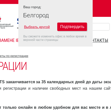
Ваш город:
Ваш город:
БЕЛГОРОД
Белгород
Подтвердить
Выбрать другой
Вы сможете изменить офис в любое время в
ЗАМЕНЕ IELTS
FAQ
ДАТЫ IELTS 2022
КОНТАКТЫ
верхней части страницы
еты по регистрации
ТРАЦИИ
TS заканчивается за 35 календарных дней до даты экз
и регистрации и наличии свободных мест на нашем сай
т только онлайн в любом удобном для вас месте и в