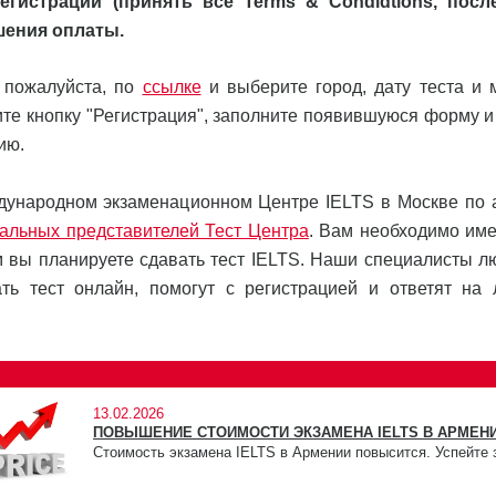
гистрации (принять все Terms & Condidtions, посл
ршения оплаты.
 пожалуйста, по
ссылке
и выберите город, дату теста и 
ите кнопку "Регистрация", заполните появившуюся форму и
ию.
дународном экзаменационном Центре IELTS в Москве по 
альных представителей Тест Центра
. Вам необходимо име
м вы планируете сдавать тест IELTS. Наши специалисты л
ть тест онлайн, помогут с регистрацией и ответят на
13.02.2026
ПОВЫШЕНИЕ СТОИМОСТИ ЭКЗАМЕНА IELTS В АРМЕНИ
Стоимость экзамена IELTS в Армении повысится. Успейте 