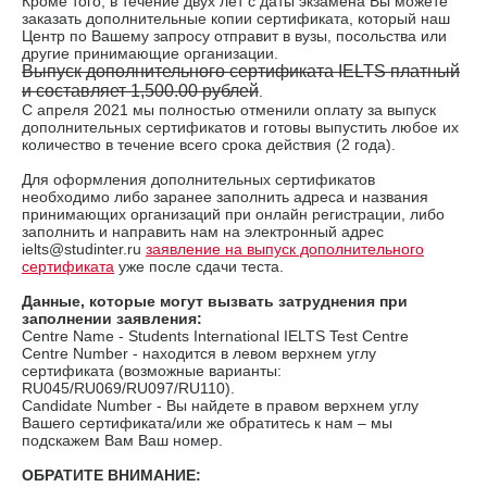
Кроме того, в течение двух лет с даты экзамена Вы можете
заказать дополнительные копии сертификата, который наш
Центр по Вашему запросу отправит в вузы, посольства или
другие принимающие организации.
Выпуск дополнительного сертификата IELTS платный
и составляет 1,500.00 рублей
.
С апреля 2021 мы полностью отменили оплату за выпуск
дополнительных сертификатов и готовы выпустить любое их
количество в течение всего срока действия (2 года).
Для оформления дополнительных сертификатов
необходимо либо заранее заполнить адреса и названия
принимающих организаций при онлайн регистрации, либо
заполнить и направить нам на электронный адрес
ielts@studinter.ru
заявление на выпуск дополнительного
сертификата
уже после сдачи теста.
Данные, которые могут вызвать затруднения при
заполнении заявления:
Сentre Name - Students International IELTS Test Centre
Centre Number - находится в левом верхнем углу
сертификата (возможные варианты:
RU045/RU069/RU097/RU110).
Candidate Number - Вы найдете в правом верхнем углу
Вашего сертификата/или же обратитесь к нам – мы
подскажем Вам Ваш номер.
ОБРАТИТЕ ВНИМАНИЕ: