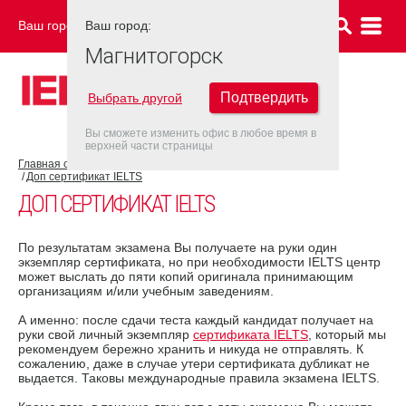
Ваш город:
Ваш город:
МАГНИТОГОРСК
Магнитогорск
Подтвердить
Выбрать другой
Вы сможете изменить офис в любое время в
верхней части страницы
Главная страница
Об экзамене IELTS
Результат IELTS
Доп сертификат IELTS
ДОП СЕРТИФИКАТ IELTS
По результатам экзамена Вы получаете на руки один
экземпляр сертификата, но при необходимости IELTS центр
может выслать до пяти копий оригинала принимающим
организациям и/или учебным заведениям.
А именно: после сдачи теста каждый кандидат получает на
руки свой личный экземпляр
сертификата IELTS
, который мы
рекомендуем бережно хранить и никуда не отправлять. К
сожалению, даже в случае утери сертификата дубликат не
выдается. Таковы международные правила экзамена IELTS.