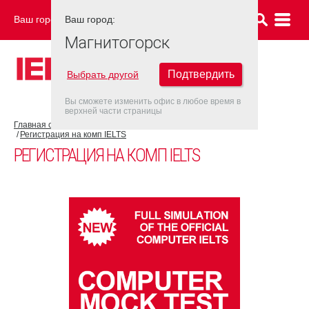
Ваш город:
Ваш город:
МАГНИТОГОРСК
Магнитогорск
Подтвердить
Выбрать другой
Вы сможете изменить офис в любое время в
верхней части страницы
Главная страница
Об экзамене IELTS
IELTS на компьютере
Регистрация на комп IELTS
РЕГИСТРАЦИЯ НА КОМП IELTS