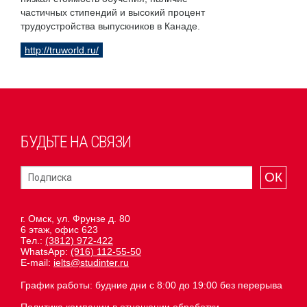
частичных стипендий и высокий процент
трудоустройства выпускников в Канаде.
http://truworld.ru/
БУДЬТЕ НА СВЯЗИ
ОК
г. Омск, ул. Фрунзе д. 80
6 этаж, офис 623
Тел.:
(3812) 972-422
WhatsApp:
(916) 112-55-50
E-mail:
ielts@studinter.ru
График работы: будние дни с 8:00 до 19:00 без перерыва