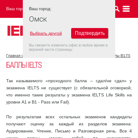
Ваш город:
Ваш город:
ОМСК
Омск
Подтвердить
Выбрать другой
Вы сможете изменить офис в любое время в
верхней части страницы
Главная страница
Об экзамене IELTS
Результат IELTS
Баллы IELTS
БАЛЛЫ IELTS
Так называемого «проходного балла – сдал/не сдал» у
экзамена IELTS не существует (с обязательной оговоркой,
что именно такие резуьтаты у экзамена IELTS Life Skills на
уровни А1 и В1 - Pass или Fail).
По результатам всех остальных экзаменов кандидаты
получают оценку за каждый из разделов экзамена:
Аудирование, Чтение, Письмо и Разговорная речь. Все 4