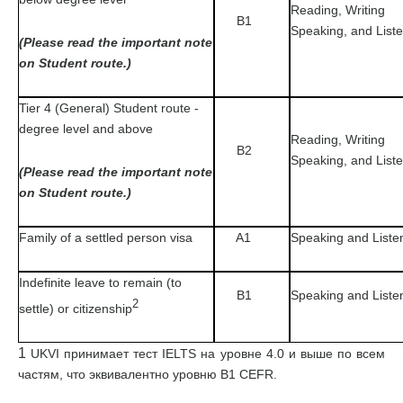
Reading, Writing
B1
Speaking, and List
(Please read the important note
on Student route.)
Tier 4 (General) Student route -
degree level and above
Reading, Writing
B2
Speaking, and List
(Please read the important note
on Student route.)
Family of a settled person visa
A1
Speaking and Liste
Indefinite leave to remain (to
B1
Speaking and Liste
2
settle) or citizenship
1
UKVI принимает тест IELTS на уровне 4.0 и выше по всем
частям, что эквивалентно уровню В1 CEFR.