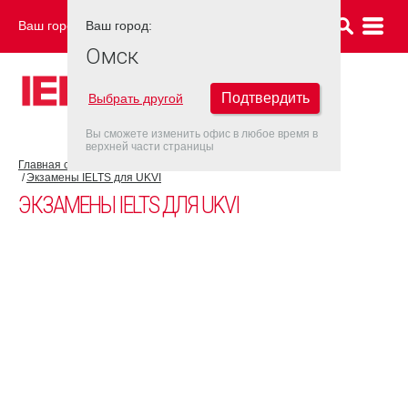
Ваш город:
Ваш город:
ОМСК
Омск
Подтвердить
Выбрать другой
Вы сможете изменить офис в любое время в
верхней части страницы
Главная страница
Об экзамене IELTS
Экзамен IELTS UKVI
Экзамены IELTS для UKVI
ЭКЗАМЕНЫ IELTS ДЛЯ UKVI