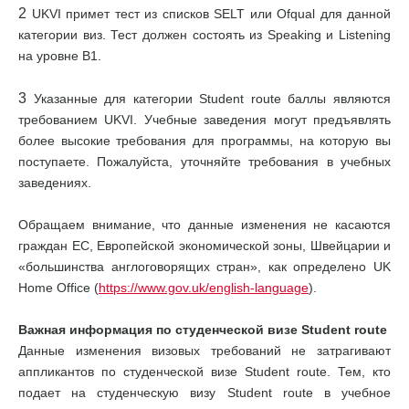
2
UKVI примет тест из списков SELT или Ofqual для данной
категории виз. Тест должен состоять из Speaking и Listening
на уровне В1.
3
Указанные для категории Student route баллы являются
требованием UKVI. Учебные заведения могут предъявлять
более высокие требования для программы, на которую вы
поступаете. Пожалуйста, уточняйте требования в учебных
заведениях.
Обращаем внимание, что данные изменения не касаются
граждан ЕС, Европейской экономической зоны, Швейцарии и
«большинства англоговорящих стран», как определено UK
Home Office (
https://www.gov.uk/english-language
).
Важная информация по студенческой визе Student route
Данные изменения визовых требований не затрагивают
аппликантов по студенческой визе Student route. Тем, кто
подает на студенческую визу Student route в учебное