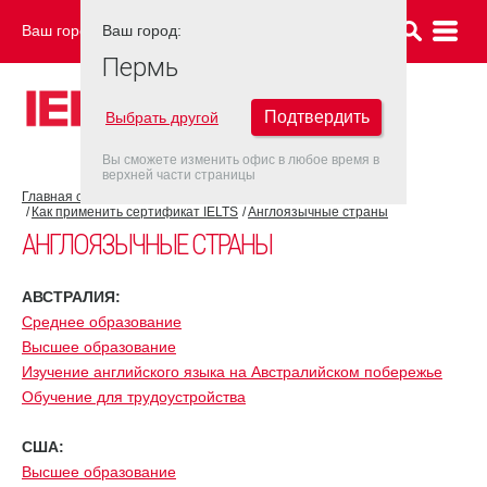
Ваш город:
Ваш город:
ПЕРМЬ
Пермь
Подтвердить
Выбрать другой
Вы сможете изменить офис в любое время в
верхней части страницы
Главная страница
Об экзамене IELTS
Как применить сертификат IELTS
Англоязычные страны
АНГЛОЯЗЫЧНЫЕ СТРАНЫ
АВСТРАЛИЯ:
Среднее образование
Высшее образование
Изучение английского языка на Австралийском побережье
Обучение для трудоустройства
США:
Высшее образование