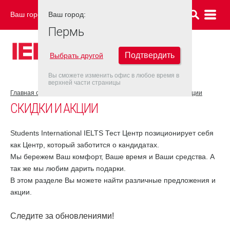
Ваш город:
Ваш город:
ПЕРМЬ
Пермь
Подтвердить
Выбрать другой
Вы сможете изменить офис в любое время в
верхней части страницы
Главная страница
Об экзаменационном центре
Скидки и акции
СКИДКИ И АКЦИИ
Students International IELTS Тест Центр позиционирует себя
как Центр, который заботится о кандидатах.
Мы бережем Ваш комфорт, Ваше время и Ваши средства. А
так же мы любим дарить подарки.
В этом разделе Вы можете найти различные предложения и
акции.
Следите за обновлениями!