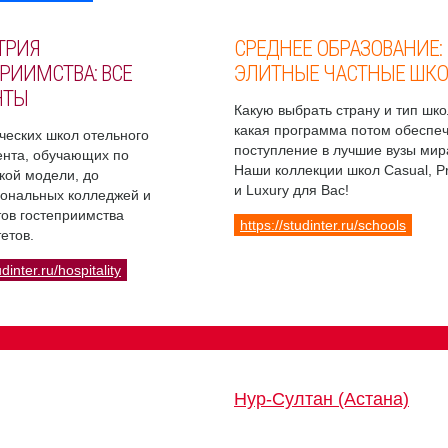
ТРИЯ
СРЕДНЕЕ ОБРАЗОВАНИЕ:
РИИМСТВА: ВСЕ
ЭЛИТНЫЕ ЧАСТНЫЕ ШК
НТЫ
Какую выбрать страну и тип шко
какая программа потом обеспе
ческих школ отельного
поступление в лучшие вузы мир
нта, обучающих по
Наши коллекции школ Casual, 
кой модели, до
и Luxury для Вас!
ональных колледжей и
ов гостеприимства
https://studinter.ru/schools
етов.
udinter.ru/hospitality
Нур-Султан (Астана)