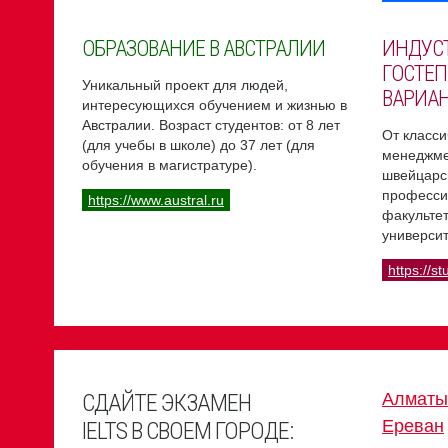
ОБРАЗОВАНИЕ В АВСТРАЛИИ
ИНДУС
ГОСТЕП
Уникальный проект для людей,
ВАРИА
интересующихся обучением и жизнью в
Австралии. Возраст студентов: от 8 лет
От класси
(для учебы в школе) до 37 лет (для
менеджме
обучения в магистратуре).
швейцарс
професси
https://www.austral.ru
факультет
университ
https://st
СДАЙТЕ ЭКЗАМЕН
Алматы
Ереван
IELTS В СВОЕМ ГОРОДЕ: