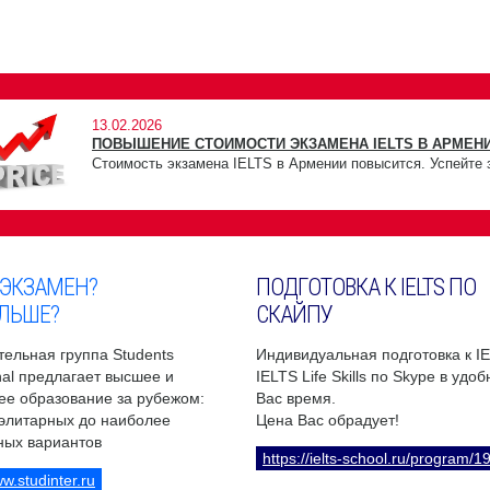
13.02.2026
ПОВЫШЕНИЕ СТОИМОСТИ ЭКЗАМЕНА IELTS В АРМЕНИ
Стоимость экзамена IELTS в Армении повысится. Успейте 
 ЭКЗАМЕН?
ПОДГОТОВКА К IELTS ПО
ЛЬШЕ?
СКАЙПУ
ельная группа Students
Индивидуальная подготовка к I
onal предлагает высшее и
IELTS Life Skills по Skype в удо
ее образование за рубежом:
Вас время.
 элитарных до наиболее
Цена Вас обрадует!
ных вариантов
https://ielts-school.ru/program/1
ww.studinter.ru