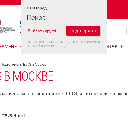
Ваш город:
Ваш город:
ПЕНЗА
Пенза
Подтвердить
Выбрать другой
Вы сможете изменить офис в любое время в
ЗАМЕНЕ IELTS
FAQ
ДАТЫ IELTS 2022
КОНТАКТЫ
верхней части страницы
Подготовка к IELTS в Москве
S В МОСКВЕ
ключительно на подготовке к IELTS, и это позволяет нам б
ELTS-School
: