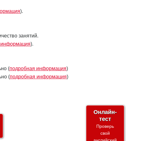
формация
).
чество занятий.
 информация
).
но (
подробная информация
)
но (
подробная информация
)
Онлайн-
тест
Проверь
свой
английский