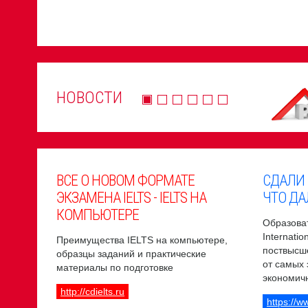
НОВОСТИ
ВСЕ О НОВОМ ФОРМАТЕ
СДАЛИ
ЭКЗАМЕНА IELTS - IELTS НА
ЧТО ДА
КОМПЬЮТЕРЕ
Образоват
Internati
Преимущества IELTS на компьютере,
поствысш
образцы заданий и практические
от самых
материалы по подготовке
экономич
http://cdielts.ru
https://w