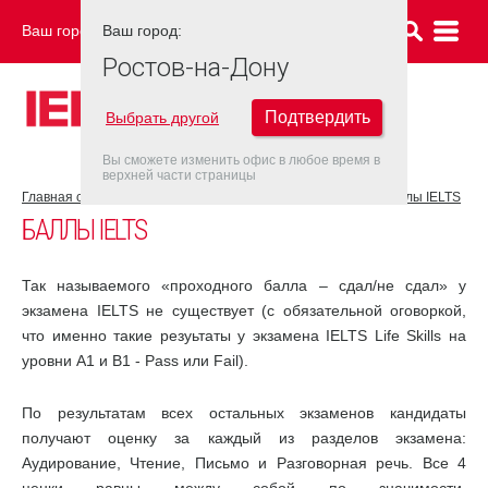
Ваш город:
Ваш город:
РОСТОВ-НА-ДОНУ
Ростов-на-Дону
Подтвердить
Выбрать другой
Вы сможете изменить офис в любое время в
верхней части страницы
Главная страница
Об экзамене IELTS
Результат IELTS
Баллы IELTS
БАЛЛЫ IELTS
Так называемого «проходного балла – сдал/не сдал» у
экзамена IELTS не существует (с обязательной оговоркой,
что именно такие резуьтаты у экзамена IELTS Life Skills на
уровни А1 и В1 - Pass или Fail).
По результатам всех остальных экзаменов кандидаты
получают оценку за каждый из разделов экзамена:
Аудирование, Чтение, Письмо и Разговорная речь. Все 4