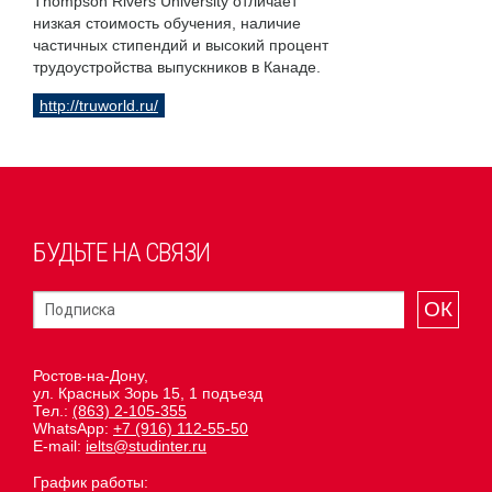
Thompson Rivers University отличает
низкая стоимость обучения, наличие
частичных стипендий и высокий процент
трудоустройства выпускников в Канаде.
http://truworld.ru/
БУДЬТЕ НА СВЯЗИ
ОК
Ростов-на-Дону,
ул. Красных Зорь 15, 1 подъезд
Тел.:
(863) 2-105-355
WhatsApp:
+7 (916) 112-55-50
E-mail:
ielts@studinter.ru
График работы: