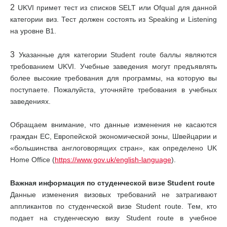
2
UKVI примет тест из списков SELT или Ofqual для данной
категории виз. Тест должен состоять из Speaking и Listening
на уровне В1.
3
Указанные для категории Student route баллы являются
требованием UKVI. Учебные заведения могут предъявлять
более высокие требования для программы, на которую вы
поступаете. Пожалуйста, уточняйте требования в учебных
заведениях.
Обращаем внимание, что данные изменения не касаются
граждан ЕС, Европейской экономической зоны, Швейцарии и
«большинства англоговорящих стран», как определено UK
Home Office (
https://www.gov.uk/english-language
).
Важная информация по студенческой визе Student route
Данные изменения визовых требований не затрагивают
аппликантов по студенческой визе Student route. Тем, кто
подает на студенческую визу Student route в учебное