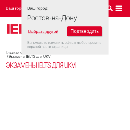
Ваш город:
Ваш город:
РОСТОВ-НА-ДОНУ
Ростов-на-Дону
Подтвердить
Выбрать другой
Вы сможете изменить офис в любое время в
верхней части страницы
Главная страница
Об экзамене IELTS
Экзамен IELTS UKVI
Экзамены IELTS для UKVI
ЭКЗАМЕНЫ IELTS ДЛЯ UKVI