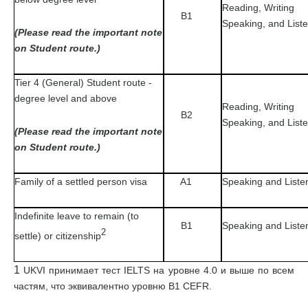
Reading, Writing
B1
Speaking, and List
(Please read the important note
on Student route.)
Tier 4 (General) Student route -
degree level and above
Reading, Writing
B2
Speaking, and List
(Please read the important note
on Student route.)
Family of a settled person visa
A1
Speaking and Liste
Indefinite leave to remain (to
B1
Speaking and Liste
2
settle) or citizenship
1
UKVI принимает тест IELTS на уровне 4.0 и выше по всем
частям, что эквивалентно уровню В1 CEFR.