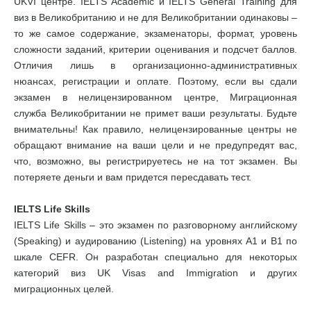
UKVI центре. IELTS Academic и IELTS General Training для
виз в Великобританию и не для Великобритании одинаковы –
то же самое содержание, экзаменаторы, формат, уровень
сложности заданий, критерии оценивания и подсчет баллов.
Отличия лишь в организационно-административных
нюансах, регистрации и оплате. Поэтому, если вы сдали
экзамен в нелицензированном центре, Миграционная
служба Великобритании не примет ваши результаты. Будьте
внимательны! Как правило, нелицензированные центры не
обращают внимание на ваши цели и не предупредят вас,
что, возможно, вы регистрируетесь не на тот экзамен. Вы
потеряете деньги и вам придется пересдавать тест.
IELTS Life Skills
IELTS Life Skills – это экзамен по разговорному английскому
(Speaking) и аудированию (Listening) на уровнях А1 и В1 по
шкале CEFR. Он разработан специально для некоторых
категорий виз UK Visas and Immigration и других
миграционных целей.