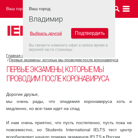
Ваш город:
Ваш город:
ВЛАДИМИР
Владимир
Подтвердить
Выбрать другой
Вы сможете изменить офис в любое время в
верхней части страницы
Главная страница
COVID-19
Первые экзамены, которые мы проводим после коронавируса
ПЕРВЫЕ ЭКЗАМЕНЫ, КОТОРЫЕ МЫ
ПРОВОДИМ ПОСЛЕ КОРОНАВИРУСА
Дорогие друзья,
мы очень рады, что эпидемия коронавируса хоть и
медленно, но все-таки идет на спад.
И нам очень приятно, что пусть постепенно, пусть пока не
повсеместно, но Students International IELTS тест центр
возобновляет начало приема экзаменов IELTS в России.