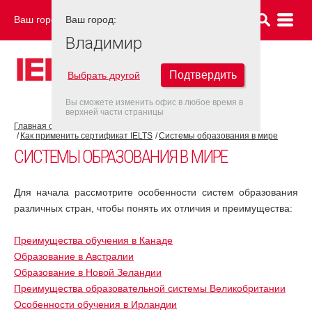
Ваш город:
Ваш город:
ВЛАДИМИР
Владимир
Подтвердить
Выбрать другой
Вы сможете изменить офис в любое время в
верхней части страницы
Главная страница
Об экзамене IELTS
Как применить сертификат IELTS
Системы образования в мире
СИСТЕМЫ ОБРАЗОВАНИЯ В МИРЕ
Для начала рассмотрите особенности систем образования
различных стран, чтобы понять их отличия и преимущества:
Преимущества обучения в Канаде
Образование в Австралии
Образование в Новой Зеландии
Преимущества образовательной системы Великобритании
Особенности обучения в Ирландии