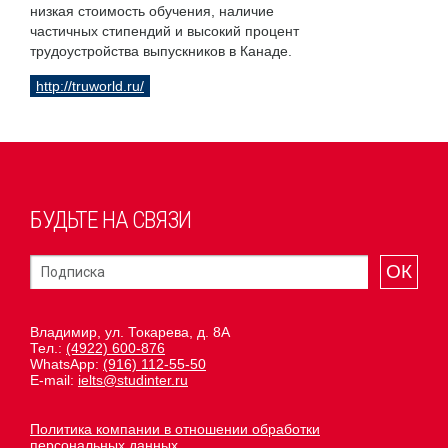
низкая стоимость обучения, наличие
частичных стипендий и высокий процент
трудоустройства выпускников в Канаде.
http://truworld.ru/
БУДЬТЕ НА СВЯЗИ
ОК
Владимир, ул. Токарева, д. 8А
Тел.:
(4922) 600-876
WhatsApp:
(916) 112-55-50
E-mail:
ielts@studinter.ru
Политика компании в отношении обработки
персональных данных