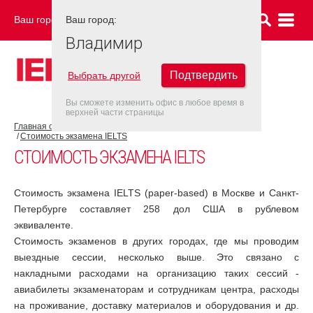
Ваш город:
Ваш город:
ВЛАДИМИР
Владимир
Подтвердить
Выбрать другой
Вы сможете изменить офис в любое время в
верхней части страницы
Главная страница
Об экзамене IELTS
Экзамен IELTS
Стоимость экзамена IELTS
СТОИМОСТЬ ЭКЗАМЕНА IELTS
Стоимость экзамена IELTS (paper-based) в Москве и Санкт-
Петербурге составляет 258 дол США в рублевом
эквиваленте.
Стоимость экзаменов в других городах, где мы проводим
выездные сессии, несколько выше. Это связано с
накладными расходами на организацию таких сессий -
авиабилеты экзаменаторам и сотрудникам центра, расходы
на проживание, доставку материалов и оборудования и др.