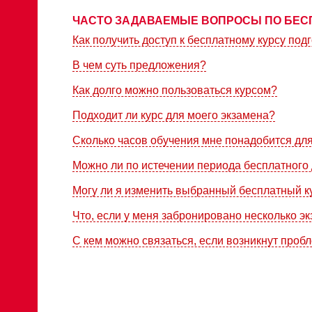
ЧАСТО ЗАДАВАЕМЫЕ ВОПРОСЫ ПО БЕС
Как получить доступ к бесплатному курсу подг
В чем суть предложения?
Как долго можно пользоваться курсом?
Подходит ли курс для моего экзамена?
Сколько часов обучения мне понадобится дл
Можно ли по истечении периода бесплатного 
Могу ли я изменить выбранный бесплатный к
Что, если у меня забронировано несколько э
С кем можно связаться, если возникнут проб