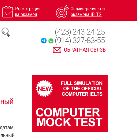
Регистрация
Онлайн-результат
на экзамен
экзамена IELTS
(423) 243-24-25
(914) 327-83-55
ОБРАТНАЯ СВЯЗЬ
вный
датам,
ельный