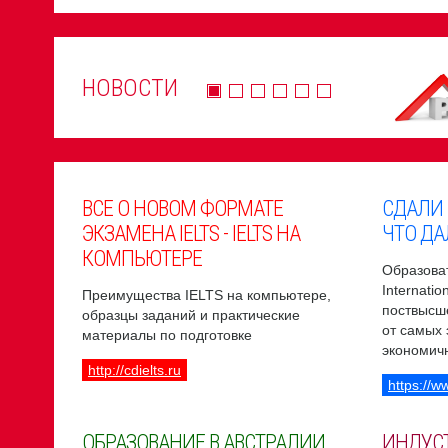
НОВОСТИ
ВСЕ О НОВОМ ФОРМАТЕ
СДАЛИ
ЭКЗАМЕНА IELTS - IELTS НА
ЧТО ДА
КОМПЬЮТЕРЕ
Образоват
Internati
Преимущества IELTS на компьютере,
поствысш
образцы заданий и практические
от самых
материалы по подготовке
экономич
http://cdielts.ru
https://w
ОБРАЗОВАНИЕ В АВСТРАЛИИ
ИНДУС