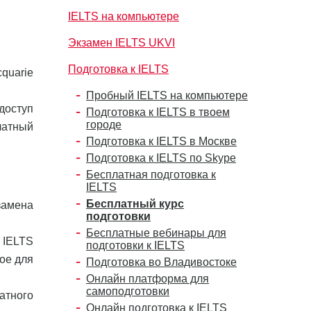
IELTS на компьютере
Экзамен IELTS UKVI
Подготовка к IELTS
cquarie
Пробный IELTS на компьютере
 доступ
Подготовка к IELTS в твоем
городе
латный
Подготовка к IELTS в Москве
Подготовка к IELTS по Skype
Бесплатная подготовка к
IELTS
Бесплатный курс
замена
подготовки
Бесплатные вебинары для
 IELTS
подготовки к IELTS
ое для
Подготовка во Владивостоке
Онлайн платформа для
самоподготовки
атного
Онлайн подготовка к IELTS