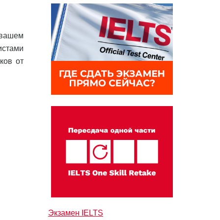
 вашем
истами
ков от
Экзамен IELTS