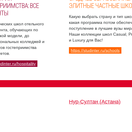
РИИМСТВА: ВСЕ
ЭЛИТНЫЕ ЧАСТНЫЕ ШК
НТЫ
Какую выбрать страну и тип шко
какая программа потом обеспе
ческих школ отельного
поступление в лучшие вузы мир
нта, обучающих по
Наши коллекции школ Casual, 
кой модели, до
и Luxury для Вас!
ональных колледжей и
ов гостеприимства
https://studinter.ru/schools
етов.
udinter.ru/hospitality
Нур-Султан (Астана)