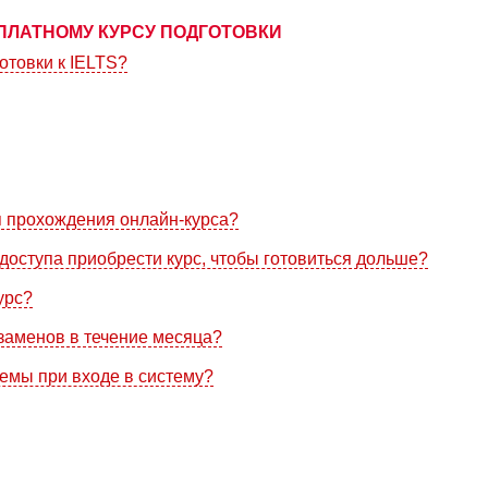
ПЛАТНОМУ КУРСУ ПОДГОТОВКИ
отовки к IELTS?
я прохождения онлайн-курса?
доступа приобрести курс, чтобы готовиться дольше?
урс?
кзаменов в течение месяца?
лемы при входе в систему?