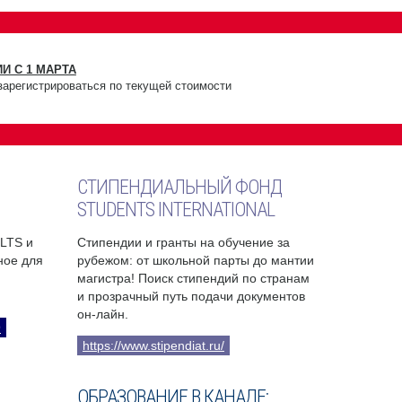
И С 1 МАРТА
зарегистрироваться по текущей стоимости
СТИПЕНДИАЛЬНЫЙ ФОНД
STUDENTS INTERNATIONAL
ELTS и
Стипендии и гранты на обучение за
бное для
рубежом: от школьной парты до мантии
магистра! Поиск стипендий по странам
и прозрачный путь подачи документов
он-лайн.
9
https://www.stipendiat.ru/
ОБРАЗОВАНИЕ В КАНАДЕ: