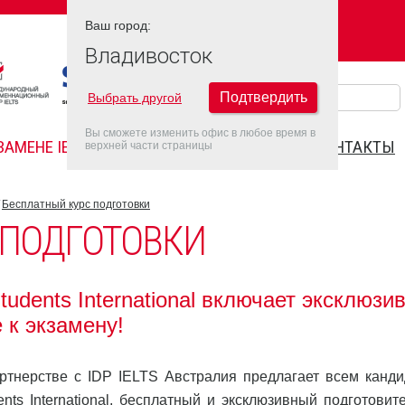
Ваш город:
Ваш город:
ВЛАДИВОСТОК
Владивосток
Подтвердить
Выбрать другой
Вы сможете изменить офис в любое время в
ЗАМЕНЕ IELTS
FAQ
ДАТЫ IELTS 2022
КОНТАКТЫ
верхней части страницы
Бесплатный курс подготовки
 ПОДГОТОВКИ
udents International включает эксклюзи
 к экзамену!
партнерстве с IDP IELTS Австралия предлагает всем канди
nts International, бесплатный и эксклюзивный подготовит