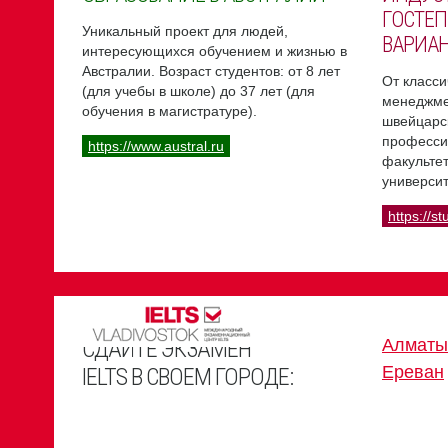
ГОСТЕП
Уникальный проект для людей,
ВАРИА
интересующихся обучением и жизнью в
Австралии. Возраст студентов: от 8 лет
От класси
(для учебы в школе) до 37 лет (для
менеджме
обучения в магистратуре).
швейцарс
професси
https://www.austral.ru
факультет
университ
https://st
СДАЙТЕ ЭКЗАМЕН
Алматы
Ереван
IELTS В СВОЕМ ГОРОДЕ: