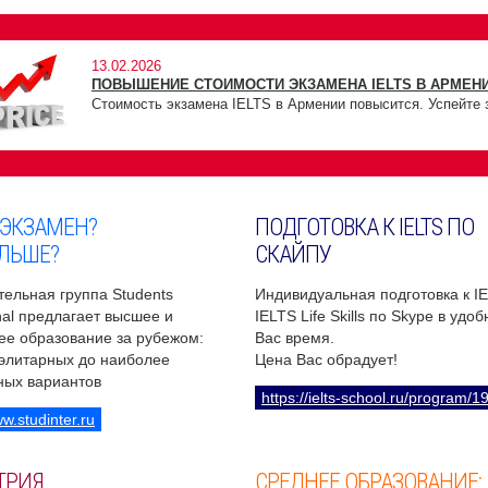
13.02.2026
ПОВЫШЕНИЕ СТОИМОСТИ ЭКЗАМЕНА IELTS В АРМЕНИ
Стоимость экзамена IELTS в Армении повысится. Успейте 
 ЭКЗАМЕН?
ПОДГОТОВКА К IELTS ПО
ЛЬШЕ?
СКАЙПУ
ельная группа Students
Индивидуальная подготовка к I
onal предлагает высшее и
IELTS Life Skills по Skype в удо
ее образование за рубежом:
Вас время.
 элитарных до наиболее
Цена Вас обрадует!
ных вариантов
https://ielts-school.ru/program/1
ww.studinter.ru
ТРИЯ
СРЕДНЕЕ ОБРАЗОВАНИЕ: