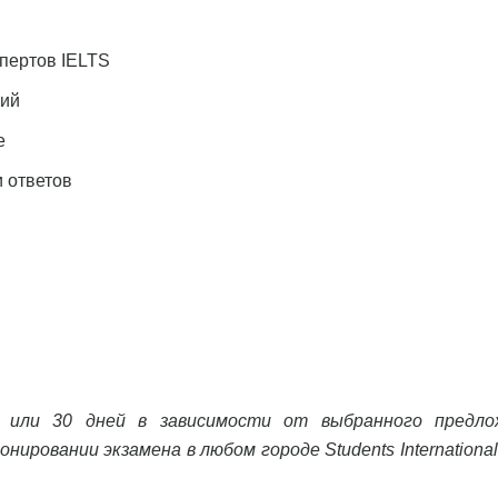
спертов IELTS
ний
е
и ответов
 или 30 дней в зависимости от выбранного предло
ировании экзамена в любом городе Students International