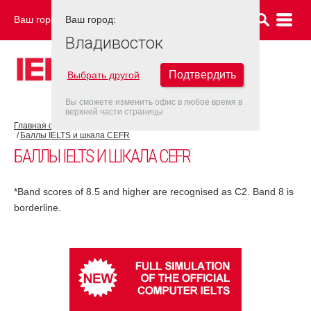
Ваш город:
Ваш город:
ВЛАДИВОСТОК
Владивосток
Подтвердить
Выбрать другой
Вы сможете изменить офис в любое время в
верхней части страницы
Главная страница
Об экзамене IELTS
Результат IELTS
Баллы IELTS и шкала CEFR
БАЛЛЫ IELTS И ШКАЛА CEFR
*Band scores of 8.5 and higher are recognised as C2. Band 8 is
borderline.