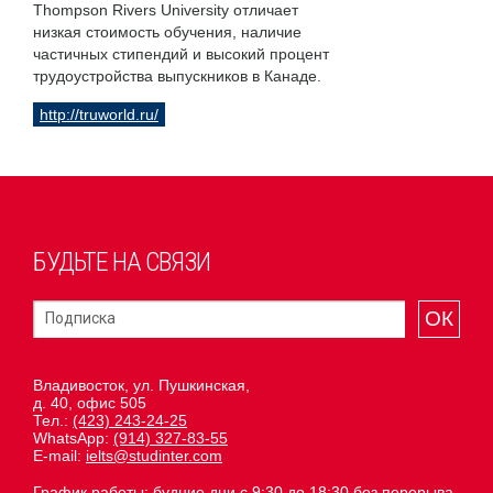
Thompson Rivers University отличает
низкая стоимость обучения, наличие
частичных стипендий и высокий процент
трудоустройства выпускников в Канаде.
http://truworld.ru/
БУДЬТЕ НА СВЯЗИ
ОК
Владивосток, ул. Пушкинская,
д. 40, офис 505
Тел.:
(423) 243-24-25
WhatsApp:
(914) 327-83-55
E-mail:
ielts@studinter.com
График работы: будние дни с 9:30 до 18:30 без перерыва