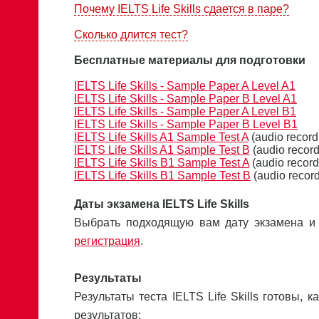
Почему IELTS Life Skills сдается в паре?
Сколько длится тест?
Бесплатные материалы для подготовки
IELTS Life Skills - Sample Paper A Level A1
IELTS Life Skills - Sample Paper B Level A1
IELTS Life Skills - Sample Paper A Level B1
IELTS Life Skills - Sample Paper B Level B1
IELTS Life Skills A1 Sample Test A
(audio record
IELTS Life Skills A1 Sample Test B
(audio record
IELTS Life Skills B1 Sample Test A
(audio record
IELTS Life Skills B1 Sample Test B
(audio record
Даты экзамена IELTS Life Skills
Выбрать подходящую вам дату экзамена и
регистрация
.
Результаты
Результаты теста IELTS Life Skills готовы, 
результатов: