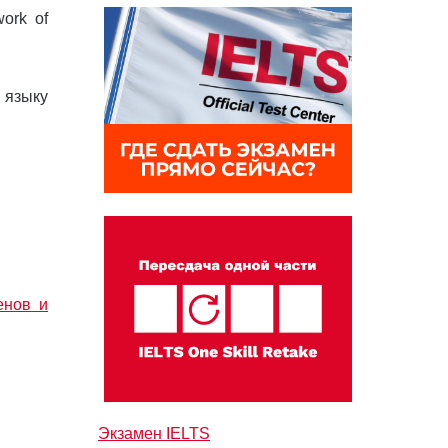
ork of
 языку
енов и
Экзамен IELTS