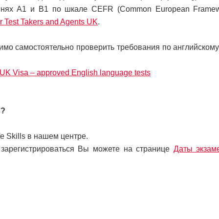
ровнях А1 и В1 по шкале CEFR (Common European Framew
or Test Takers and Agents UK
.
имо самостоятельно проверить требования по английскому
 UK Visa – approved English language tests
s?
e Skills в нашем центре.
 зарегистрироваться Вы можете на странице
Даты экзам