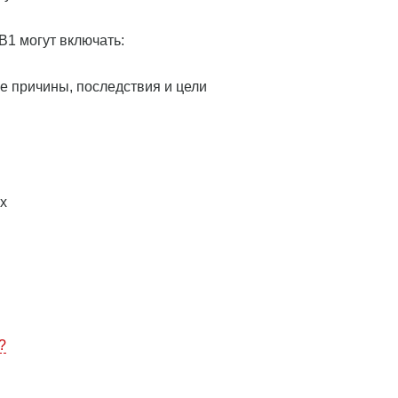
В1 могут включать:
е причины, последствия и цели
х
?