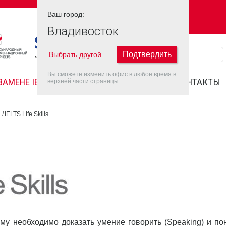
Ваш город:
Ваш город:
ВЛАДИВОСТОК
Владивосток
Подтвердить
Выбрать другой
Вы сможете изменить офис в любое время в
ЗАМЕНЕ IELTS
FAQ
ДАТЫ IELTS 2022
КОНТАКТЫ
верхней части страницы
IELTS Life Skills
кому необходимо доказать умение говорить (Speaking) и по