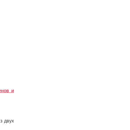
енов и
из двух