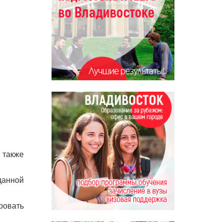
 также
данной
ровать