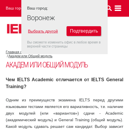
Ваш город:
Ваш город:
ВОРОНЕЖ
Воронеж
Подтвердить
Выбрать другой
Вы сможете изменить офис в любое время в
верхней части страницы
Главная страница
Об экзамене IELTS
Экзамен IELTS
Академ или Общий модуль
АКАДЕМ ИЛИ ОБЩИЙ МОДУЛЬ
Чем IELTS Academic отличается от IELTS General
Training?
Одним из преимуществ экзамена IELTS перед другими
языковыми тестами является его вариативность, т.е. наличие
двух модулей (или «вариантов») сдачи - Academic
(академический модуль) и General Training (общий модуль).
Какой модуль сдавать решает сам кандидат. Выбор зависит