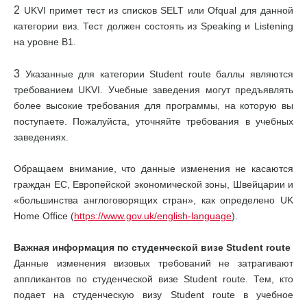
2
UKVI примет тест из списков SELT или Ofqual для данной
категории виз. Тест должен состоять из Speaking и Listening
на уровне В1.
3
Указанные для категории Student route баллы являются
требованием UKVI. Учебные заведения могут предъявлять
более высокие требования для программы, на которую вы
поступаете. Пожалуйста, уточняйте требования в учебных
заведениях.
Обращаем внимание, что данные изменения не касаются
граждан ЕС, Европейской экономической зоны, Швейцарии и
«большинства англоговорящих стран», как определено UK
Home Office (
https://www.gov.uk/english-language
).
Важная информация по студенческой визе Student route
Данные изменения визовых требований не затрагивают
аппликантов по студенческой визе Student route. Тем, кто
подает на студенческую визу Student route в учебное