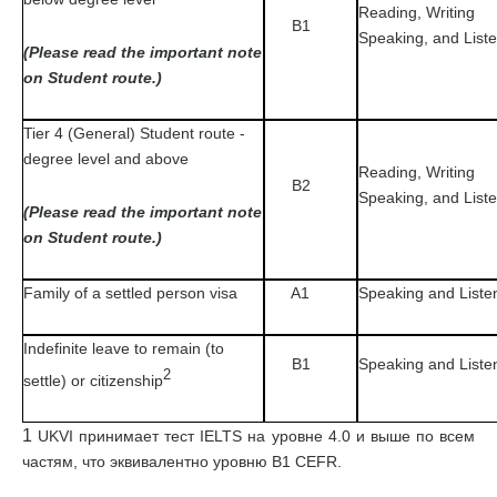
Reading, Writing
B1
Speaking, and List
(Please read the important note
on Student route.)
Tier 4 (General) Student route -
degree level and above
Reading, Writing
B2
Speaking, and List
(Please read the important note
on Student route.)
Family of a settled person visa
A1
Speaking and Liste
Indefinite leave to remain (to
B1
Speaking and Liste
2
settle) or citizenship
1
UKVI принимает тест IELTS на уровне 4.0 и выше по всем
частям, что эквивалентно уровню В1 CEFR.