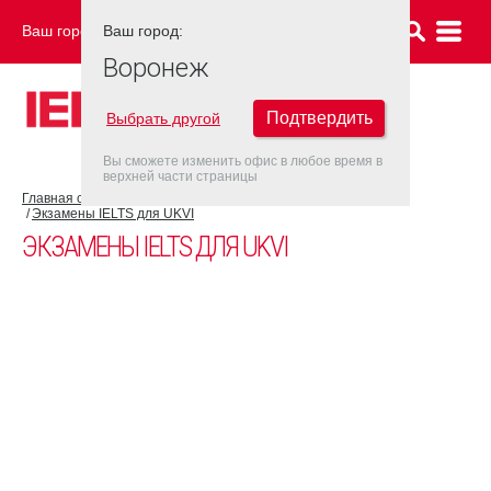
Ваш город:
Ваш город:
ВОРОНЕЖ
Воронеж
Подтвердить
Выбрать другой
Вы сможете изменить офис в любое время в
верхней части страницы
Главная страница
Об экзамене IELTS
Экзамен IELTS UKVI
Экзамены IELTS для UKVI
ЭКЗАМЕНЫ IELTS ДЛЯ UKVI