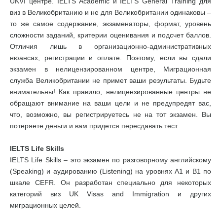
UKVI центре. IELTS Academic и IELTS General Training для
виз в Великобританию и не для Великобритании одинаковы –
то же самое содержание, экзаменаторы, формат, уровень
сложности заданий, критерии оценивания и подсчет баллов.
Отличия лишь в организационно-административных
нюансах, регистрации и оплате. Поэтому, если вы сдали
экзамен в нелицензированном центре, Миграционная
служба Великобритании не примет ваши результаты. Будьте
внимательны! Как правило, нелицензированные центры не
обращают внимание на ваши цели и не предупредят вас,
что, возможно, вы регистрируетесь не на тот экзамен. Вы
потеряете деньги и вам придется пересдавать тест.
IELTS Life Skills
IELTS Life Skills – это экзамен по разговорному английскому
(Speaking) и аудированию (Listening) на уровнях А1 и В1 по
шкале CEFR. Он разработан специально для некоторых
категорий виз UK Visas and Immigration и других
миграционных целей.