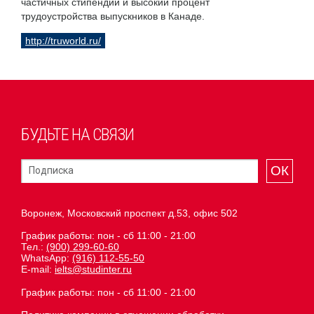
частичных стипендий и высокий процент
трудоустройства выпускников в Канаде.
http://truworld.ru/
БУДЬТЕ НА СВЯЗИ
ОК
Воронеж, Московский проспект д.53, офис 502
График работы: пон - сб 11:00 - 21:00
Тел.:
(900) 299-60-60
WhatsApp:
(916) 112-55-50
E-mail:
ielts@studinter.ru
График работы: пон - сб 11:00 - 21:00