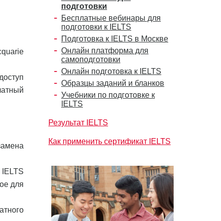
подготовки
Бесплатные вебинары для
подготовки к IELTS
Подготовка к IELTS в Москве
Онлайн платформа для
cquarie
самоподготовки
Онлайн подготовка к IELTS
 доступ
Образцы заданий и бланков
латный
Учебники по подготовке к
IELTS
Результат IELTS
Как применить сертификат IELTS
замена
 IELTS
ое для
атного