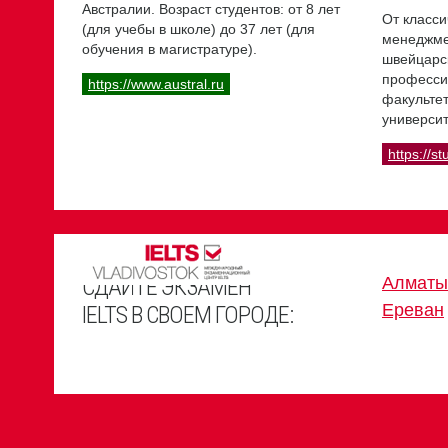
Австралии. Возраст студентов: от 8 лет
От класси
(для учебы в школе) до 37 лет (для
менеджме
обучения в магистратуре).
швейцарс
професси
https://www.austral.ru
факультет
университ
https://st
СДАЙТЕ ЭКЗАМЕН
Алматы
Ереван
IELTS В СВОЕМ ГОРОДЕ: