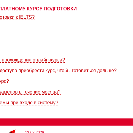
ПЛАТНОМУ КУРСУ ПОДГОТОВКИ
отовки к IELTS?
я прохождения онлайн-курса?
доступа приобрести курс, чтобы готовиться дольше?
урс?
кзаменов в течение месяца?
лемы при входе в систему?
13.02.2026