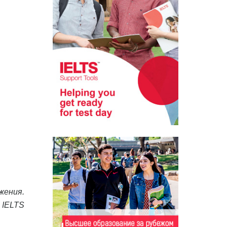
жения.
 IELTS