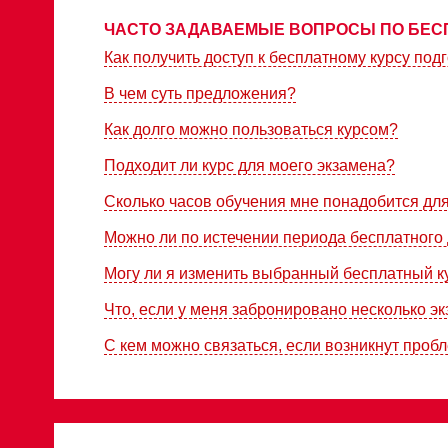
ЧАСТО ЗАДАВАЕМЫЕ ВОПРОСЫ ПО БЕС
Как получить доступ к бесплатному курсу подг
В чем суть предложения?
Как долго можно пользоваться курсом?
Подходит ли курс для моего экзамена?
Сколько часов обучения мне понадобится дл
Можно ли по истечении периода бесплатного 
Могу ли я изменить выбранный бесплатный к
Что, если у меня забронировано несколько э
С кем можно связаться, если возникнут проб