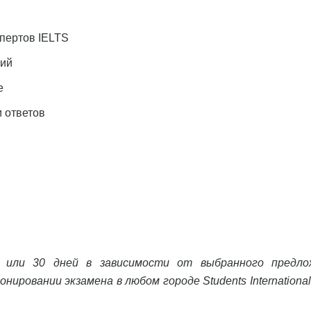
спертов IELTS
ний
е
и ответов
 или 30 дней в зависимости от выбранного предло
ировании экзамена в любом городе Students International