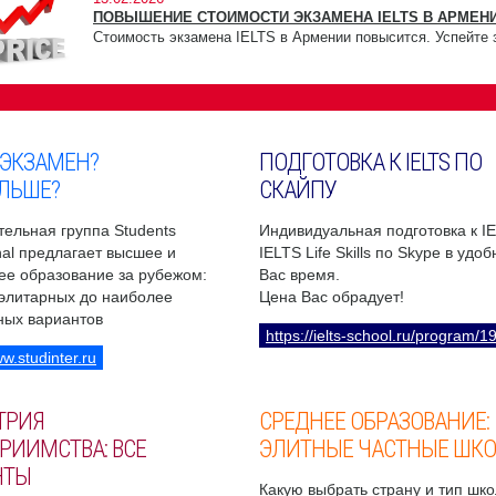
ПОВЫШЕНИЕ СТОИМОСТИ ЭКЗАМЕНА IELTS В АРМЕНИ
Стоимость экзамена IELTS в Армении повысится. Успейте 
 ЭКЗАМЕН?
ПОДГОТОВКА К IELTS ПО
ЛЬШЕ?
СКАЙПУ
ельная группа Students
Индивидуальная подготовка к I
onal предлагает высшее и
IELTS Life Skills по Skype в удо
ее образование за рубежом:
Вас время.
 элитарных до наиболее
Цена Вас обрадует!
ных вариантов
https://ielts-school.ru/program/1
ww.studinter.ru
ТРИЯ
СРЕДНЕЕ ОБРАЗОВАНИЕ:
РИИМСТВА: ВСЕ
ЭЛИТНЫЕ ЧАСТНЫЕ ШК
НТЫ
Какую выбрать страну и тип шко