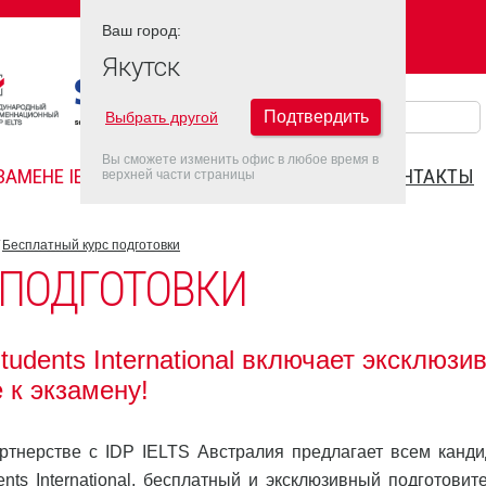
Ваш город:
Ваш город:
ЯКУТСК
Якутск
Подтвердить
Выбрать другой
Вы сможете изменить офис в любое время в
ЗАМЕНЕ IELTS
FAQ
ДАТЫ IELTS 2022
КОНТАКТЫ
верхней части страницы
Бесплатный курс подготовки
 ПОДГОТОВКИ
udents International включает эксклюзи
 к экзамену!
партнерстве с IDP IELTS Австралия предлагает всем канди
nts International, бесплатный и эксклюзивный подготовит