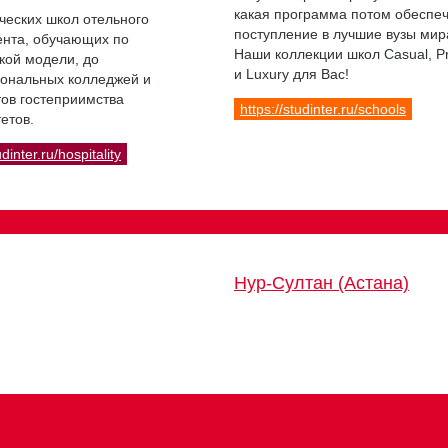
какая программа потом обеспе
ческих школ отельного
поступление в лучшие вузы мир
нта, обучающих по
Наши коллекции школ Casual, 
кой модели, до
и Luxury для Вас!
ональных колледжей и
ов гостеприимства
https://studinter.ru/schools
етов.
udinter.ru/hospitality
Нур-Султан (Астана)