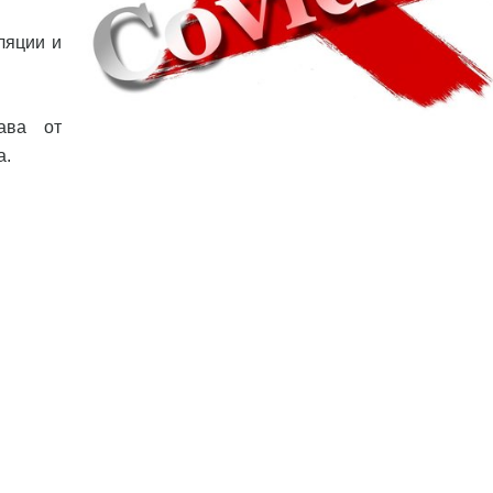
ляции и
ава от
а.