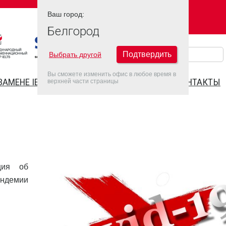
Ваш город:
Ваш город:
БЕЛГОРОД
Белгород
Подтвердить
Выбрать другой
Вы сможете изменить офис в любое время в
ЗАМЕНЕ IELTS
FAQ
ДАТЫ IELTS 2022
КОНТАКТЫ
верхней части страницы
ция об
ндемии