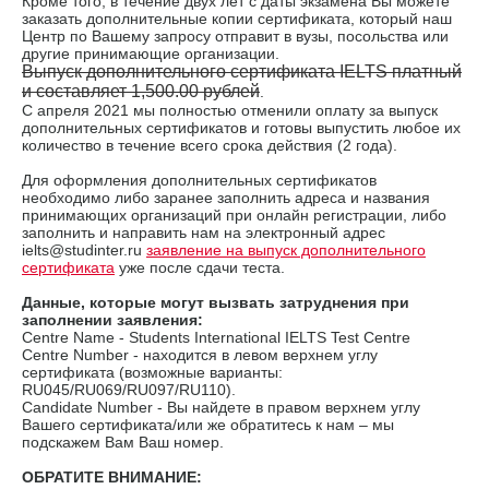
Кроме того, в течение двух лет с даты экзамена Вы можете
заказать дополнительные копии сертификата, который наш
Центр по Вашему запросу отправит в вузы, посольства или
другие принимающие организации.
Выпуск дополнительного сертификата IELTS платный
и составляет 1,500.00 рублей
.
С апреля 2021 мы полностью отменили оплату за выпуск
дополнительных сертификатов и готовы выпустить любое их
количество в течение всего срока действия (2 года).
Для оформления дополнительных сертификатов
необходимо либо заранее заполнить адреса и названия
принимающих организаций при онлайн регистрации, либо
заполнить и направить нам на электронный адрес
ielts@studinter.ru
заявление на выпуск дополнительного
сертификата
уже после сдачи теста.
Данные, которые могут вызвать затруднения при
заполнении заявления:
Сentre Name - Students International IELTS Test Centre
Centre Number - находится в левом верхнем углу
сертификата (возможные варианты:
RU045/RU069/RU097/RU110).
Candidate Number - Вы найдете в правом верхнем углу
Вашего сертификата/или же обратитесь к нам – мы
подскажем Вам Ваш номер.
ОБРАТИТЕ ВНИМАНИЕ: