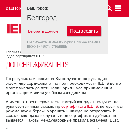
Ваш город:
Ваш город:
БЕЛГОРОД
Белгород
Подтвердить
Выбрать другой
Вы сможете изменить офис в любое время в
верхней части страницы
Главная страница
Об экзамене IELTS
Результат IELTS
Доп сертификат IELTS
ДОП СЕРТИФИКАТ IELTS
По результатам экзамена Вы получаете на руки один
экземпляр сертификата, но при необходимости IELTS центр
может выслать до пяти копий оригинала принимающим
организациям и/или учебным заведениям.
А именно: после сдачи теста каждый кандидат получает на
руки свой личный экземпляр
сертификата IELTS
, который мы
рекомендуем бережно хранить и никуда не отправлять. К
сожалению, даже в случае утери сертификата дубликат не
выдается. Таковы международные правила экзамена IELTS.