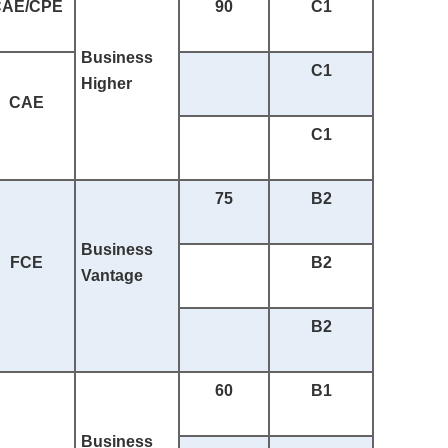
CAE/CPE
90
C1
Business
C1
Higher
CAE
C1
75
B2
Business
FCE
B2
Vantage
B2
60
B1
Business