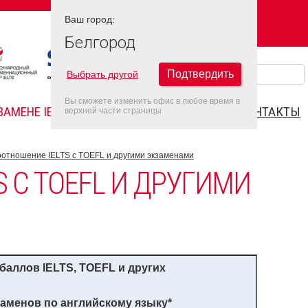
Ваш город:
Ваш город:
БЕЛГОРОД
Белгород
Подтвердить
Выбрать другой
Вы сможете изменить офис в любое время в
ЗАМЕНЕ IELTS
FAQ
ДАТЫ IELTS 2022
КОНТАКТЫ
верхней части страницы
отношение IELTS с TOEFL и другими экзаменами
 С TOEFL И ДРУГИМИ
 баллов
IELTS
,
TOEFL
и других
аменов по английскому языку
*