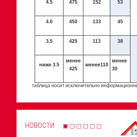
4.5
475
152
53
4.0
450
133
45
3.5
425
113
38
менее
менее
ниже
3.5
менее
110
425
30
таблица носит исключительно информационны
НОВОСТИ