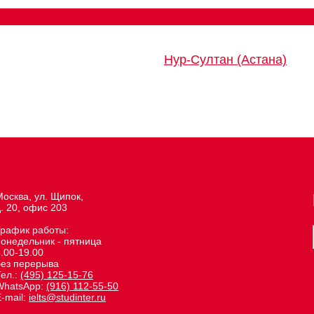
Нур-Султан (Астана)
осква, ул. Щипок,
. 20, офис 203
График работы:
понедельник - пятница
.00-19.00
без перерыва
Тел.:
(495) 125-15-76
WhatsApp:
(916) 112-55-50
-mail:
ielts@studinter.ru