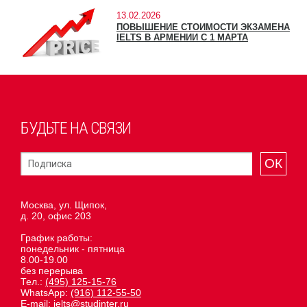
13.02.2026
ПОВЫШЕНИЕ СТОИМОСТИ ЭКЗАМЕНА
IELTS В АРМЕНИИ С 1 МАРТА
БУДЬТЕ НА СВЯЗИ
ОК
Москва, ул. Щипок,
д. 20, офис 203
График работы:
понедельник - пятница
8.00-19.00
без перерыва
Тел.:
(495) 125-15-76
WhatsApp:
(916) 112-55-50
E-mail:
ielts@studinter.ru