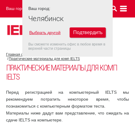
Ваш город:
Ваш город:
ЧЕЛЯБИНСК
Челябинск
Подтвердить
Выбрать другой
Вы сможете изменить офис в любое время в
верхней части страницы
Главная страница
Об экзамене IELTS
IELTS на компьютере
Практические материалы для комп IELTS
ПРАКТИЧЕСКИЕ МАТЕРИАЛЫ ДЛЯ КОМП
IELTS
Перед регистрацией на компьютерный IELTS мы
рекомендуем потратить некоторое время, чтобы
познакомиться с компьютерным форматом теста.
Материалы ниже дадут вам представление, что ожидать на
сдаче IELTS на компьютере.